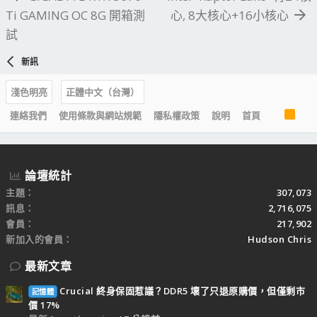
Ti GAMING OC 8G 開箱測
心, 8大核心+16小核心
試
新訊
淺色明亮
正體中文（台灣）
R
連絡我們
使用條款與網站規範
隱私權政策
說明
首頁
S
S
論壇統計
主題
307,073
訊息
2,716,075
會員
217,902
新加入的會員
Hudson Chris
最新文章
Crucial 終身保固惹議？DDR5 壞了只退原購價，但僅剩市
記憶體
價 17%