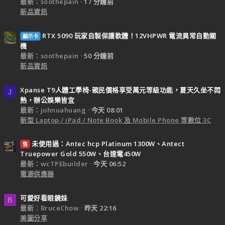
最新：soothepain
17 分鐘前
新品資訊
RTX 5090 玩家自製保護軟體！12VHPWR 電流異常自動關
顯示卡
機
最新：soothepain
50 分鐘前
新品資訊
Xpanse T9人體工學椅-親民價格享受萬元等級功能，夏天久坐不悶
J
熱，辦公娛樂皆宜
最新：johnuahuang
今天 08:01
新型 Laptop / iPad / Note Book 及 Mobile Phone 等數位 3C
未使用過：Antec hcp Platinum 1300W、Antect
售
Truepower Gold 550W、台達電450W
最新：wcTPEbuilder
今天 06:52
電源供應器
可愛好看眼鏡妹
B
最新：BruceChow
昨天 22:16
美圖分享