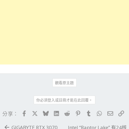
觀看原主題
你必須登入或註冊才能在此回覆。
Facebook
X
Bluesky
LinkedIn
Reddit
Pinterest
Tumblr
WhatsApp
電子郵
連
分享：
GIGABYTE RTX 3070
Intel “Raptor Lake” 有24核