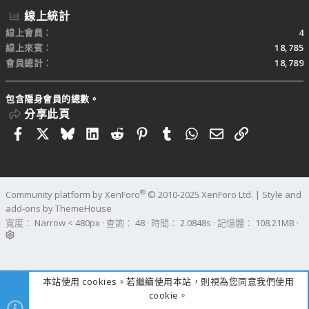
線上統計
線上會員
4
線上來賓
18,785
會員總計
18,789
包含隱身會員的總數。
分享此頁
Facebook
X
Bluesky
LinkedIn
Reddit
Pinterest
Tumblr
WhatsApp
電子郵件
連結
®
Community platform by XenForo
© 2010-2025 XenForo Ltd.
|
Style and
add-ons by ThemeHouse
寬度
查詢
48
時間
2.0848s
記憶體
108.21MB
本站使用 cookies。若繼續使用本站，則視為您同意我們使用
cookie。