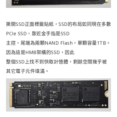
撕開SSD正面標籤貼紙，SSD的布局如同現在多數
PCIe SSD，靠近金手指是SSD
主控，尾端為兩顆NAND Flash，單顆容量1TB。
因為這是HMB架構的SSD，因此
整個SSD上找不到快取計憶體，剩餘空間幾乎被
其它電子元件填滿。