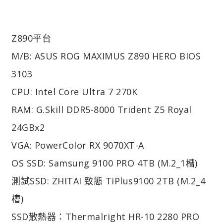
Z890平台
M/B: ASUS ROG MAXIMUS Z890 HERO BIOS
3103
CPU: Intel Core Ultra 7 270K
RAM: G.Skill DDR5-8000 Trident Z5 Royal
24GBx2
VGA: PowerColor RX 9070XT-A
OS SSD: Samsung 9100 PRO 4TB (M.2_1槽)
測試SSD: ZHITAI 致態 TiPlus9100 2TB (M.2_4
槽)
SSD散熱器：Thermalright HR-10 2280 PRO