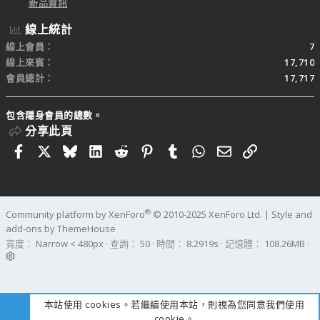
新品資訊
線上統計
線上會員
7
線上來賓
17,710
會員總計
17,717
包含隱身會員的總數。
分享此頁
Facebook
X
Bluesky
LinkedIn
Reddit
Pinterest
Tumblr
WhatsApp
電子郵件
連結
®
Community platform by XenForo
© 2010-2025 XenForo Ltd.
|
Style and
add-ons by ThemeHouse
寬度
查詢
50
時間
8.2919s
記憶體
108.26MB
本站使用 cookies。若繼續使用本站，則視為您同意我們使用
cookie。