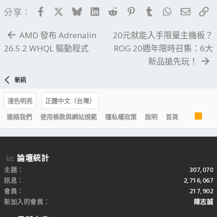
Facebook
X
Bluesky
LinkedIn
Reddit
Pinterest
Tumblr
WhatsApp
電子郵
連
分享：
AMD 發布 Adrenalin
20元就能入手限量主機板？
26.5.2 WHQL 驅動程式
ROG 20週年限時召集：6大
新品搶先玩！
新訊
淺色明亮
正體中文（台灣）
R
連絡我們
使用條款與網站規範
隱私權政策
說明
首頁
S
S
論壇統計
主題
307,070
訊息
2,716,067
會員
217,902
新加入的會員
陳志誠