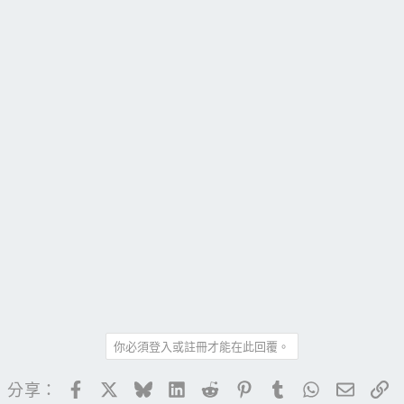
你必須登入或註冊才能在此回覆。
Facebook
X
Bluesky
LinkedIn
Reddit
Pinterest
Tumblr
WhatsApp
電子郵
連
分享：