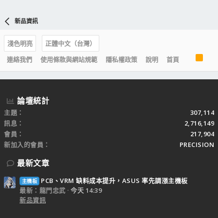
新品資訊
淺色明亮
正體中文（台灣）
R
連絡我們
使用條款與網站規範
隱私權政策
說明
首頁
S
S
論壇統計
主題
307,114
訊息
2,716,149
會員
217,904
新加入的會員
PRECISION
最新文章
PCB、VRM 缺料成本提升，ASUS 率先調漲主機板
主機板
最新：龍門忠武
今天 14:39
新品資訊