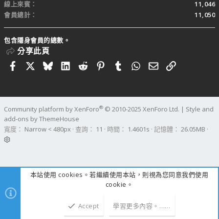
線上來賓
11,046
會員總計
11,050
包含隱身會員的總數。
分享此頁
Facebook
X
Bluesky
LinkedIn
Reddit
Pinterest
Tumblr
WhatsApp
電子郵件
連結
®
Community platform by XenForo
© 2010-2025 XenForo Ltd.
|
Style and
add-ons by ThemeHouse
寬度
查詢
11
時間
1.4601s
記憶體
26.05MB
本站使用 cookies。若繼續使用本站，則視為您同意我們使用
cookie。
Accept
學習更多內容。……
上方
下方