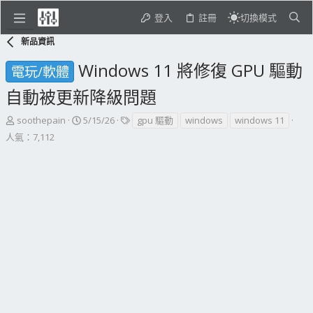
登入
註冊
切換模式
新品資訊
Windows 11 將修復 GPU 驅動
電玩/軟體
自動被更新降級問題
主
開
標
soothepain
5/15/26
gpu 驅動
windows
windows 11
題
始
籤
人氣：7,112
發
日
起
期
人