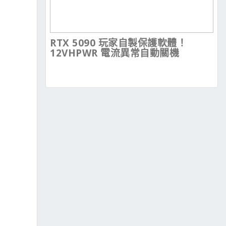
RTX 5090 玩家自製保護軟體！
12VHPWR 電流異常自動關機