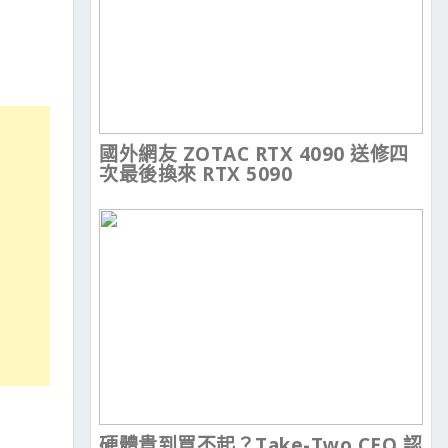
國外網友 ZOTAC RTX 4090 送修四
次最後換來 RTX 5090
硬體貴到買不起？Take-Two CEO 認