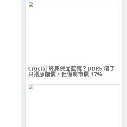
Crucial 終身保固惹議？DDR5 壞了
只退原購價，但僅剩市價 17%