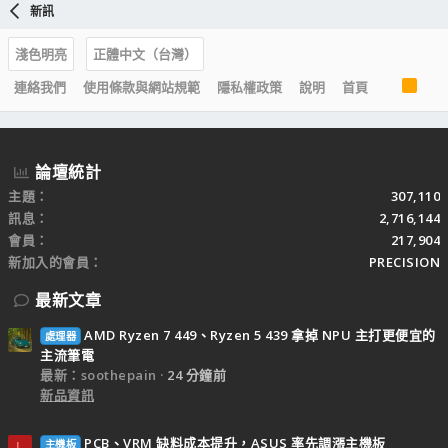
新訊
淺色明亮
正體中文（台灣）
R
連絡我們
使用條款與網站規範
隱私權政策
說明
首頁
S
S
論壇統計
主題
307,110
訊息
2,716,144
會員
217,904
新加入的會員
PRECISION
最新文章
AMD Ryzen 7 449、Ryzen 5 439 拿掉 NPU 主打更便宜的
處理器
主流筆電
最新：soothepain
24 分鐘前
新品資訊
PCB、VRM 缺料成本提升，ASUS 率先調漲主機板
主機板
L