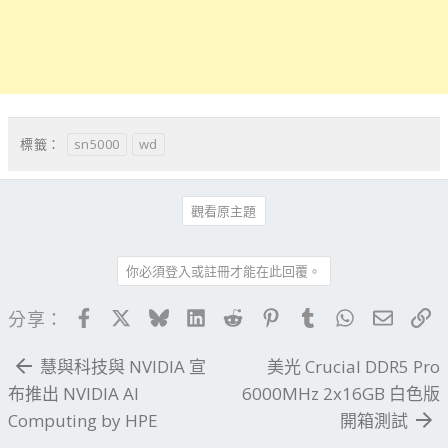
sn5000
wd
標籤：
觀看原主題
你必須登入或註冊才能在此回覆。
Facebook
X
Bluesky
LinkedIn
Reddit
Pinterest
Tumblr
WhatsApp
電子郵
連
分享：
慧與科技與 NVIDIA 宣
美光 Crucial DDR5 Pro
布推出 NVIDIA AI
6000MHz 2x16GB 白色版
Computing by HPE
開箱測試