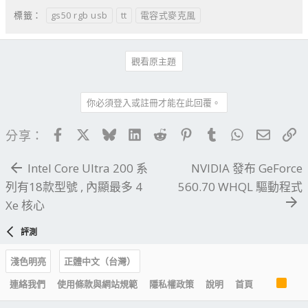
gs50 rgb usb
tt
電容式麥克風
標籤：
觀看原主題
你必須登入或註冊才能在此回覆。
Facebook
X
Bluesky
LinkedIn
Reddit
Pinterest
Tumblr
WhatsApp
電子郵
連
分享：
Intel Core Ultra 200 系
NVIDIA 發布 GeForce
列有18款型號 , 內顯最多 4
560.70 WHQL 驅動程式
Xe 核心
評測
淺色明亮
正體中文（台灣）
R
連絡我們
使用條款與網站規範
隱私權政策
說明
首頁
S
S