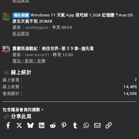
新品資訊
Windows 11 天氣 App 竟吃掉 1.2GB 記憶體？macOS
電玩/軟體
原生天氣不到 250MB
最新：soothepain
今天 09:59
新品資訊
霹靂英雄戰紀：刜伐世界─第３９章─搶先看
最新：lawrence11
昨天 12:00
電玩 / 影視 / 音樂
線上統計
線上會員
7
線上來賓
14,499
會員總計
14,506
包含隱身會員的總數。
分享此頁
Facebook
X
Bluesky
LinkedIn
Reddit
Pinterest
Tumblr
WhatsApp
電子郵件
連結