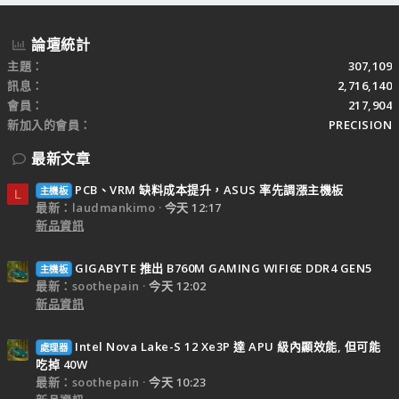
論壇統計
主題
307,109
訊息
2,716,140
會員
217,904
新加入的會員
PRECISION
最新文章
PCB、VRM 缺料成本提升，ASUS 率先調漲主機板
主機板
L
最新：laudmankimo
今天 12:17
新品資訊
GIGABYTE 推出 B760M GAMING WIFI6E DDR4 GEN5
主機板
最新：soothepain
今天 12:02
新品資訊
Intel Nova Lake-S 12 Xe3P 達 APU 級內顯效能, 但可能
處理器
吃掉 40W
最新：soothepain
今天 10:23