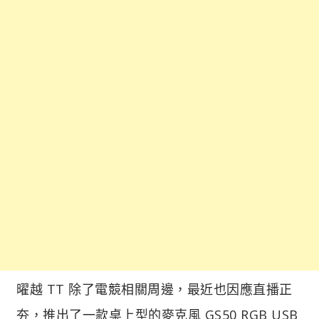
曜越 TT 除了電競相關周邊，最近也因應直播正
夯，推出了一款桌上型的麥克風 GS50 RGB USB