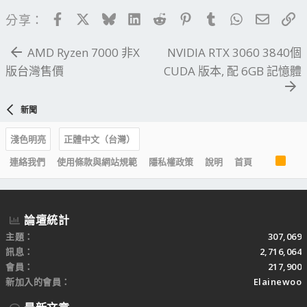
Facebook
X
Bluesky
LinkedIn
Reddit
Pinterest
Tumblr
WhatsApp
電子郵
連
分享：
AMD Ryzen 7000 非X
NVIDIA RTX 3060 3840個
版台灣售價
CUDA 版本, 配 6GB 記憶體
新聞
淺色明亮
正體中文（台灣）
R
連絡我們
使用條款與網站規範
隱私權政策
說明
首頁
S
S
論壇統計
主題
307,069
訊息
2,716,064
會員
217,900
新加入的會員
Elainewoo