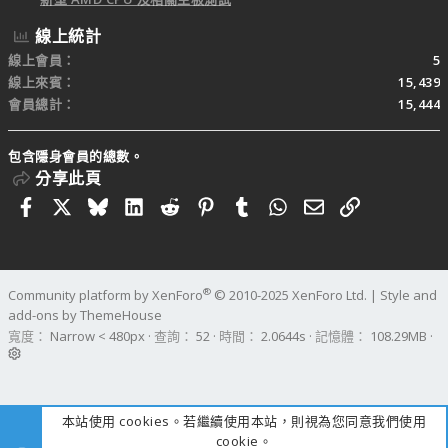
線上統計
線上會員
5
線上來賓
15,439
會員總計
15,444
包含隱身會員的總數。
分享此頁
Facebook
X
Bluesky
LinkedIn
Reddit
Pinterest
Tumblr
WhatsApp
電子郵件
連結
®
Community platform by XenForo
© 2010-2025 XenForo Ltd.
|
Style and
add-ons by ThemeHouse
寬度
查詢
52
時間
2.0644s
記憶體
108.29MB
本站使用 cookies。若繼續使用本站，則視為您同意我們使用
cookie。