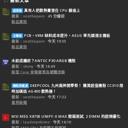
最新文章
真有人把散熱膏塗在 CPU 腳座上
處理器
最新：soothepain
45 分鐘前
新品資訊
PCB、VRM 缺料成本提升，ASUS 率先調漲主機板
主機板
最新：soothepain
今天 19:35
新品資訊
木紋成癮症？ANTEC P30 ARGB 機殼
最新：ohmy
今天 18:49
新型 Case 安裝發表及硬體改裝
DEEPCOOL 九州風神開學祭！ 購買超值機殼 CC310 限
機殼與電源
時加碼送 AG400 散熱器！
最新：soothepain
今天 17:22
業界新聞
MSI MEG X870E UNIFY-X MAX 開箱測試, 2 DIMM 的超頻優化
L
最新：laudmankimo
今天 16:10
新型 AMD CPU 及相關主板測試