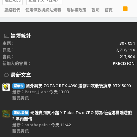
R
連絡我們
使用條款與網站規範
隱私權政策
說明
首頁
S
S
論壇統計
主題
307,094
訊息
2,716,114
會員
217,904
新加入的會員
PRECISION
最新文章
國外網友 ZOTAC RTX 4090 送修四次最後換來 RTX 5090
顯示卡
最新：Peter_Jian
今天 13:03
新品資訊
硬體貴到買不起？Take-Two CEO 認為低延遲雲端遊戲
電玩/軟體
3 年內翻倍
最新：soothepain
今天 11:42
新品資訊