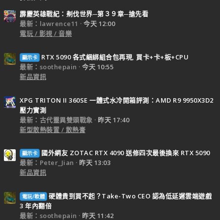
霹靂英雄戰紀：刜伐世界─第３９章─搶先看
最新：lawrence11
今天 12:00
電玩 / 影視 / 音樂
RTX 5090 各式綑綁組合包再現, 買卡+卡+板+CPU
顯示卡
最新：soothepain
今天 10:55
新品資訊
XPG TRITON II 360SE 一體式水冷開箱評測：AMD R9 9950X3D2
壓力實測
最新：古代靈異雙頭戰象
昨天 17:40
新型散熱裝置 / 散熱膏
國外網友 ZOTAC RTX 4090 送修四次最後換來 RTX 5090
顯示卡
最新：Peter_Jian
昨天 13:03
新品資訊
硬體貴到買不起？Take-Two CEO 認為低延遲雲端遊戲
電玩/軟體
3 年內翻倍
最新：soothepain
昨天 11:42