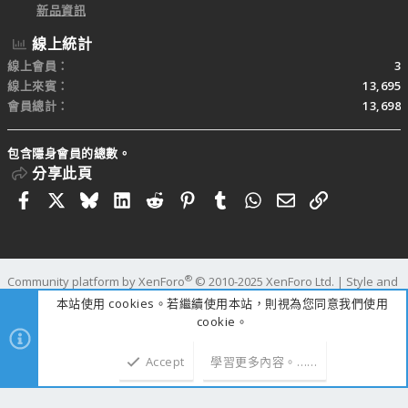
新品資訊
線上統計
線上會員
3
線上來賓
13,695
會員總計
13,698
包含隱身會員的總數。
分享此頁
Facebook
X
Bluesky
LinkedIn
Reddit
Pinterest
Tumblr
WhatsApp
電子郵件
連結
®
Community platform by XenForo
© 2010-2025 XenForo Ltd.
|
Style and
add-ons by ThemeHouse
本站使用 cookies。若繼續使用本站，則視為您同意我們使用
寬度
查詢
62
時間
1.2009s
記憶體
109.86MB
cookie。
Accept
學習更多內容。……
上方
下方