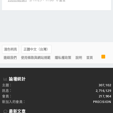
soothepain
2/17/25，11:00
0 留言
淺色明亮
正體中文（台灣）
R
連絡我們
使用條款與網站規範
隱私權政策
說明
首頁
S
S
論壇統計
主題
307,102
訊息
2,716,129
會員
217,904
新加入的會員
PRECISION
最新文章