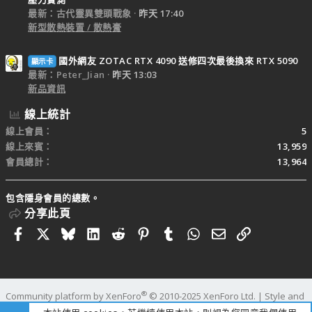
最新：古代靈異雙頭戰象
昨天 17:40
新型散熱裝置 / 散熱膏
國外網友 ZOTAC RTX 4090 送修四次最後換來 RTX 5090
顯示卡
最新：Peter_Jian
昨天 13:03
新品資訊
線上統計
線上會員
5
線上來賓
13,959
會員總計
13,964
包含隱身會員的總數。
分享此頁
Facebook
X
Bluesky
LinkedIn
Reddit
Pinterest
Tumblr
WhatsApp
電子郵件
連結
®
Community platform by XenForo
© 2010-2025 XenForo Ltd.
|
Style and
add-ons by ThemeHouse