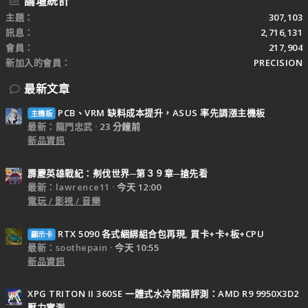
論壇統計
主題
307,103
訊息
2,716,131
會員
217,904
新加入的會員
PRECISION
最新文章
PCB、VRM 缺料成本提升，ASUS 率先調漲主機板
主機板
最新：龍門忠武
23 分鐘前
新品資訊
霹靂英雄戰紀：刜伐世界─第３９章─搶先看
最新：lawrence11
今天 12:00
電玩 / 影視 / 音樂
RTX 5090 各式綑綁組合包再現, 買卡+卡+板+CPU
顯示卡
最新：soothepain
今天 10:55
新品資訊
XPG TRITON II 360SE 一體式水冷開箱評測：AMD R9 9950X3D2
壓力實測