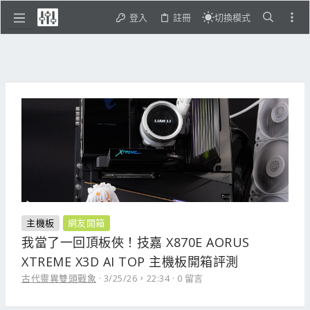
登入
註冊
切換模式
主機板
網友開箱
我當了一回頂板俠！技嘉 X870E AORUS
XTREME X3D AI TOP 主機板開箱評測
古代靈異雙頭戰象
3/25/26，22:34
0 留言