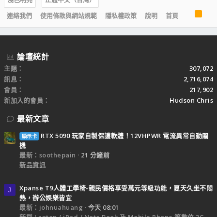
R
連絡我們
使用條款與網站規範
隱私權政策
說明
首頁
S
S
論壇統計
主題
307,072
訊息
2,716,074
會員
217,902
新加入的會員
Hudson Chris
最新文章
RTX 5090 玩家自製保護軟體！12VHPWR 電流異常自動關
顯示卡
機
最新：soothepain
21 分鐘前
新品資訊
Xpanse T9人體工學椅-親民價格享受萬元等級功能，夏天久坐不悶
J
熱，辦公娛樂皆宜
最新：johnuahuang
今天 08:01
新型 Laptop / iPad / Note Book 及 Mobile Phone 等數位 3C