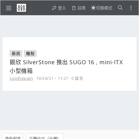
登入
註冊
切換模式
新訊
機殼
銀欣 SilverStone 推出 SUGO 16 , mini-ITX
小型機箱
soothepain
10/26/21，11:27
0 留言
淺色明亮
正體中文（台灣）