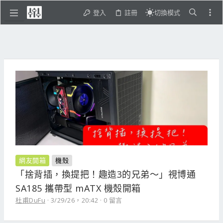
登入
註冊
切換模式
網友開箱
機殼
「捨背插，換提把！趣造3的兄弟～」視博通
SA185 攜帶型 mATX 機殼開箱
杜甫DuFu
3/29/26，20:42
0 留言