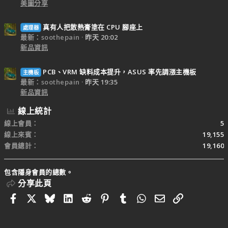
美圖分享
真有人把散熱膏塗在 CPU 腳座上
處理器
最新：soothepain
昨天 20:02
新品資訊
PCB、VRM 缺料成本提升，ASUS 率先調漲主機板
主機板
最新：soothepain
昨天 19:35
新品資訊
線上統計
線上會員
5
線上來賓
19,155
會員總計
19,160
包含隱身會員的總數。
分享此頁
Facebook
X
Bluesky
LinkedIn
Reddit
Pinterest
Tumblr
WhatsApp
電子郵件
連結