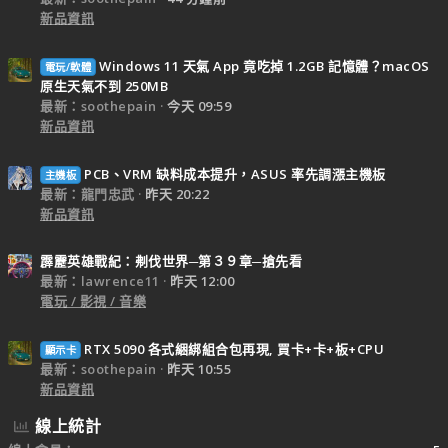
新品資訊
Windows 11 天氣 App 竟吃掉 1.2GB 記憶體？macOS
電玩/軟體
原生天氣不到 250MB
最新：soothepain
今天 09:59
新品資訊
PCB、VRM 缺料成本提升，ASUS 率先調漲主機板
主機板
最新：龍門忠武
昨天 20:22
新品資訊
霹靂英雄戰紀：刜伐世界─第３９章─搶先看
最新：lawrence11
昨天 12:00
電玩 / 影視 / 音樂
RTX 5090 各式綑綁組合包再現, 買卡+卡+板+CPU
顯示卡
最新：soothepain
昨天 10:55
新品資訊
線上統計