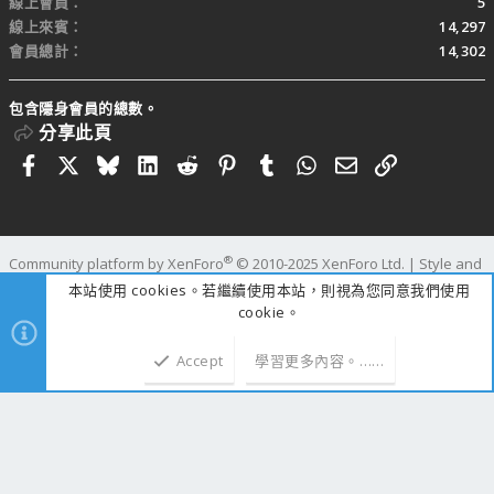
線上會員
5
線上來賓
14,297
會員總計
14,302
包含隱身會員的總數。
分享此頁
Facebook
X
Bluesky
LinkedIn
Reddit
Pinterest
Tumblr
WhatsApp
電子郵件
連結
®
Community platform by XenForo
© 2010-2025 XenForo Ltd.
|
Style and
add-ons by ThemeHouse
本站使用 cookies。若繼續使用本站，則視為您同意我們使用
寬度
查詢
45
時間
1.0928s
記憶體
109.64MB
cookie。
Accept
學習更多內容。……
上方
下方