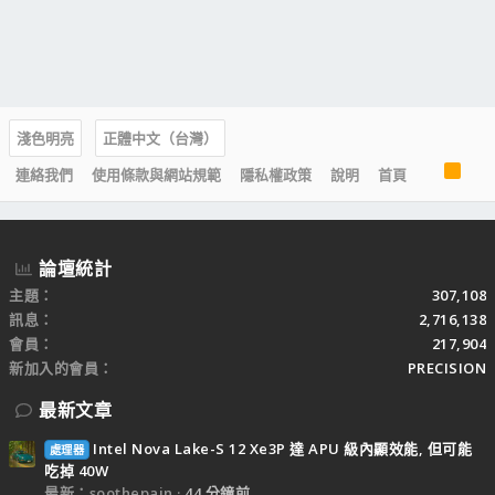
淺色明亮
正體中文（台灣）
R
連絡我們
使用條款與網站規範
隱私權政策
說明
首頁
S
S
論壇統計
主題
307,108
訊息
2,716,138
會員
217,904
新加入的會員
PRECISION
最新文章
Intel Nova Lake-S 12 Xe3P 達 APU 級內顯效能, 但可能
處理器
吃掉 40W
最新：soothepain
44 分鐘前