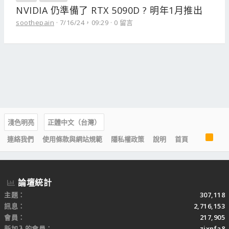
NVIDIA 仍準備了 RTX 5090D ? 明年1月推出
soothepain
7/16/24，09:29
0 留言
淺色明亮
正體中文（台灣）
R
連絡我們
使用條款與網站規範
隱私權政策
說明
首頁
S
S
論壇統計
主題
307,118
訊息
2,716,153
會員
217,905
新加入的會員
zixnfa8