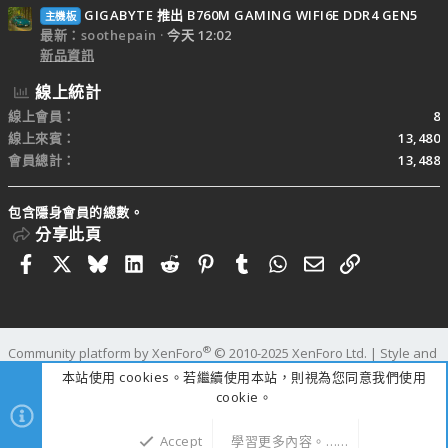
GIGABYTE 推出 B760M GAMING WIFI6E DDR4 GEN5
主機板
最新：soothepain
今天 12:02
新品資訊
線上統計
線上會員
8
線上來賓
13,480
會員總計
13,488
包含隱身會員的總數。
分享此頁
Facebook
X
Bluesky
LinkedIn
Reddit
Pinterest
Tumblr
WhatsApp
電子郵件
連結
®
Community platform by XenForo
© 2010-2025 XenForo Ltd.
|
Style and
add-ons by ThemeHouse
本站使用 cookies。若繼續使用本站，則視為您同意我們使用
寬度
查詢
54
時間
1.0802s
記憶體
109.85MB
cookie。
Accept
學習更多內容。……