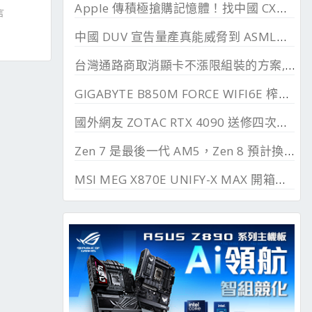
Apple 傳積極搶購記憶體！找中國 CXMT 談價格碰壁
言
中國 DUV 宣告量產真能威脅到 ASML？外媒稱相差甚遠
台灣通路商取消顯卡不漲限組裝的方案, 直漲 20~45%
GIGABYTE B850M FORCE WIFI6E 榨乾長鑫24G DDR
國外網友 ZOTAC RTX 4090 送修四次最後換來 RTX 5090
Zen 7 是最後一代 AM5，Zen 8 預計換上 AM6 支援 DDR6、PCIe 6.0
MSI MEG X870E UNIFY-X MAX 開箱測試, 2 DIMM 的超頻優化