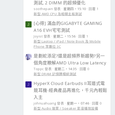
測試, 2 DIMM 的超頻優化
soothepain 發表
星期四，15:10
回覆 1
新型 AMD CPU 及相關主板測試
[心得] 滿血的GIGABYTE GAMING
J
A16 EVH宅宅測試
Joyist 發表
星期二，15:56
回覆 1
新型 Laptop / iPad / Note Book 及 Mobile
Phone 等數位 3C
是劃蛇添足?還是超頻界新趨勢?另一
個角度瞭解AMD Ultra Low Latency
Toppc 發表
星期二，14:35
回覆 0
新型 DRAM 記憶體模組測試
HyperX Cloud Earbuds II耳道式電
J
競耳機-經典產品再進化，千元內輕鬆
入主
johnuahuang 發表
星期一，07:46
回覆 0
新型 Audio 裝置 / Speaker 影音播放設備