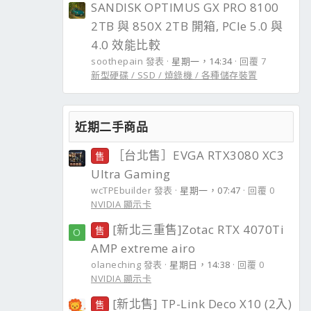
SANDISK OPTIMUS GX PRO 8100
2TB 與 850X 2TB 開箱, PCIe 5.0 與
4.0 效能比較
soothepain 發表
星期一，14:34
回覆 7
新型硬碟 / SSD / 燒錄機 / 各種儲存裝置
近期二手商品
［台北售］EVGA RTX3080 XC3
售
Ultra Gaming
wcTPEbuilder 發表
星期一，07:47
回覆 0
NVIDIA 顯示卡
[新北三重售]Zotac RTX 4070Ti
售
O
AMP extreme airo
olaneching 發表
星期日，14:38
回覆 0
NVIDIA 顯示卡
[新北售] TP-Link Deco X10 (2入)
售