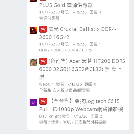
PLUS Gold 電源供應器
a67175238 發表
7/15/26
回覆 0
電源供應器
美光 Crucial Ballistix DDR4-
售
3600 16G×2
a67175238 發表
7/15/26
回覆 1
DDR2 / DDR3 / DDR4 / DDR5
[台南售] Acer 宏碁 HT200 DDR5
售
6000 32GB(16GB2@CL32) 黑 桌上
型
wei5811 發表
7/13/26
回覆 0
全新品(含未拆封良品)販賣區
【全台售】羅技Logitech C615
售
D
Full HD1080p Webcam網路攝影機
Day_knight 發表
7/12/26
回覆 2
鍵盤 / 滑鼠 / 喇叭 / 印表機等外接周邊