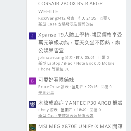
CORSAIR 2800X RS-R ARGB
WEHITE
RickWang0412 發表
昨天 21:35
回覆 0
新型 Case 安裝發表及硬體改裝
Xpanse T9人體工學椅-親民價格享受
J
萬元等級功能，夏天久坐不悶熱，辦
公娛樂皆宜
johnuahuang 發表
昨天 08:01
回覆 0
新型 Laptop / iPad / Note Book 及 Mobile
Phone 等數位 3C
可愛好看眼鏡妹
B
BruceChow 發表
星期四，22:16
回覆 0
美圖分享
木紋成癮症？ANTEC P30 ARGB 機殼
ohmy 發表
星期四，18:49
回覆 0
新型 Case 安裝發表及硬體改裝
MSI MEG X870E UNIFY-X MAX 開箱