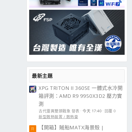
最新主題
XPG TRITON II 360SE 一體式水冷開
箱評測：AMD R9 9950X3D2 壓力實
測
古代靈異雙頭戰象 發表
今天 17:40
回覆 0
新型散熱裝置 / 散熱膏
【開箱】賊船MATX海景殼 |
R