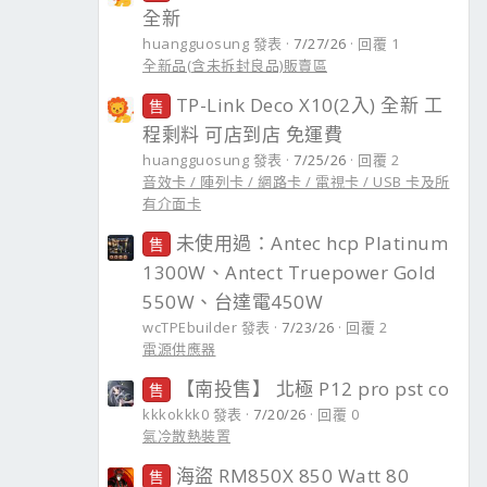
全新
huangguosung 發表
7/27/26
回覆 1
全新品(含未拆封良品)販賣區
TP-Link Deco X10(2入) 全新 工
售
程剩料 可店到店 免運費
huangguosung 發表
7/25/26
回覆 2
音效卡 / 陣列卡 / 網路卡 / 電視卡 / USB 卡及所
有介面卡
未使用過：Antec hcp Platinum
售
1300W、Antect Truepower Gold
550W、台達電450W
wcTPEbuilder 發表
7/23/26
回覆 2
電源供應器
【南投售】 北極 P12 pro pst co
售
kkkokkk0 發表
7/20/26
回覆 0
氣冷散熱裝置
海盜 RM850X 850 Watt 80
售