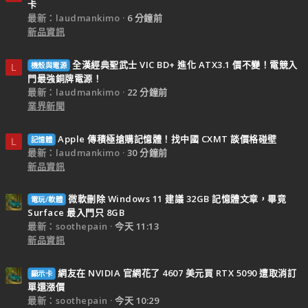
卡
最新：laudmankimo
6 分鐘前
新品資訊
全漢經典聖武士 VIC BD+ 進化 ATX3.1 價不變！電競入
機殼與電源
L
門最強銅牌電源！
最新：laudmankimo
22 分鐘前
業界新聞
Apple 傳積極搶購記憶體！找中國 CXMT 談價格碰壁
記憶體
L
最新：laudmankimo
30 分鐘前
新品資訊
微軟刪除 Windows 11 建議 32GB 記憶體文章，畢竟
電玩/軟體
Surface 最入門只 8GB
最新：soothepain
今天 11:13
新品資訊
網友在 NVIDIA 官網花了 4607 美元買 RTX 5090 遭取消訂
顯示卡
單還漲價
最新：soothepain
今天 10:29