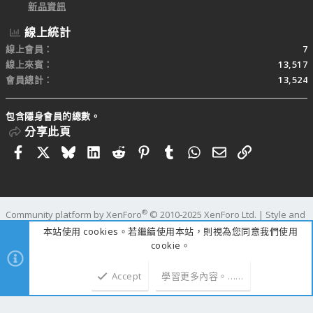
新品資訊
線上統計
線上會員
7
線上來賓
13,517
會員總計
13,524
包含隱身會員的總數。
分享此頁
Facebook
X
Bluesky
LinkedIn
Reddit
Pinterest
Tumblr
WhatsApp
電子郵件
連結
®
Community platform by XenForo
© 2010-2025 XenForo Ltd.
|
Style and
add-ons by ThemeHouse
本站使用 cookies。若繼續使用本站，則視為您同意我們使用
寬度
查詢
47
時間
1.0536s
記憶體
109.66MB
cookie。
Accept
學習更多內容。……
上方
下方