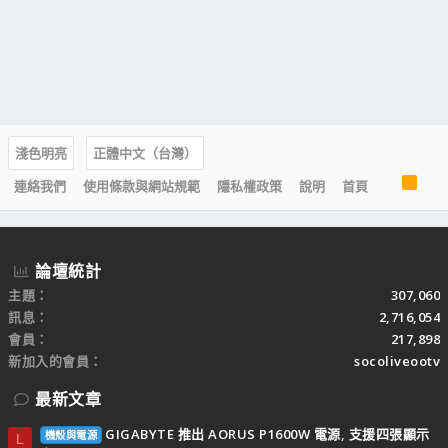
淺色明亮
正體中文（台灣）
R
連絡我們
使用條款與網站規範
隱私權政策
說明
首頁
S
S
論壇統計
主題
307,060
訊息
2,716,054
會員
217,898
新加入的會員
socoliveootv
最新文章
GIGABYTE 推出 AORUS P1600W 電源, 支援四張顯示
機殼與電源
L