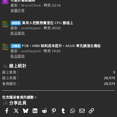
B
最新：BruceChow
昨天 22:16
美圖分享
真有人把散熱膏塗在 CPU 腳座上
處理器
最新：soothepain
昨天 20:02
新品資訊
PCB、VRM 缺料成本提升，ASUS 率先調漲主機板
主機板
最新：soothepain
昨天 19:35
新品資訊
線上統計
線上會員
3
線上來賓
20,570
會員總計
20,573
包含隱身會員的總數。
分享此頁
Facebook
X
Bluesky
LinkedIn
Reddit
Pinterest
Tumblr
WhatsApp
電子郵件
連結