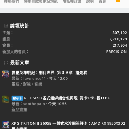
連絡我們
使用條款與網站規範
隱私權政策
說明
首頁
S
S
論壇統計
主題
307,102
訊息
2,716,129
會員
217,904
新加入的會員
PRECISION
最新文章
霹靂英雄戰紀：刜伐世界─第３９章─搶先看
最新：lawrence11
今天 12:00
電玩 / 影視 / 音樂
RTX 5090 各式綑綁組合包再現, 買卡+卡+板+CPU
顯示卡
最新：soothepain
今天 10:55
新品資訊
XPG TRITON II 360SE 一體式水冷開箱評測：AMD R9 9950X3D2
壓力實測