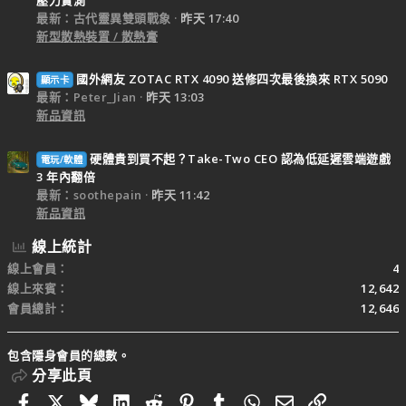
最新：古代靈異雙頭戰象
昨天 17:40
新型散熱裝置 / 散熱膏
國外網友 ZOTAC RTX 4090 送修四次最後換來 RTX 5090
顯示卡
最新：Peter_Jian
昨天 13:03
新品資訊
硬體貴到買不起？Take-Two CEO 認為低延遲雲端遊戲
電玩/軟體
3 年內翻倍
最新：soothepain
昨天 11:42
新品資訊
線上統計
線上會員
4
線上來賓
12,642
會員總計
12,646
包含隱身會員的總數。
分享此頁
Facebook
X
Bluesky
LinkedIn
Reddit
Pinterest
Tumblr
WhatsApp
電子郵件
連結