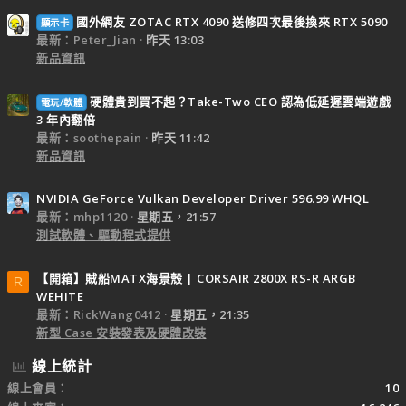
國外網友 ZOTAC RTX 4090 送修四次最後換來 RTX 5090
顯示卡
最新：Peter_Jian
昨天 13:03
新品資訊
硬體貴到買不起？Take-Two CEO 認為低延遲雲端遊戲
電玩/軟體
3 年內翻倍
最新：soothepain
昨天 11:42
新品資訊
NVIDIA GeForce Vulkan Developer Driver 596.99 WHQL
最新：mhp1120
星期五，21:57
測試軟體、驅動程式提供
【開箱】賊船MATX海景殼 | CORSAIR 2800X RS-R ARGB
R
WEHITE
最新：RickWang0412
星期五，21:35
新型 Case 安裝發表及硬體改裝
線上統計
線上會員
10