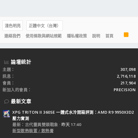
淺色明亮
正體中文（台灣）
R
連絡我們
使用條款與網站規範
隱私權政策
說明
首頁
S
S
論壇統計
主題
307,098
訊息
2,716,118
會員
217,904
新加入的會員
PRECISION
最新文章
XPG TRITON II 360SE 一體式水冷開箱評測：AMD R9 9950X3D2
壓力實測
最新：古代靈異雙頭戰象
昨天 17:40
新型散熱裝置 / 散熱膏