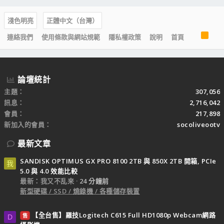
淺色明亮
正體中文（台灣）
R
連絡我們
使用條款與網站規範
隱私權政策
說明
首頁
S
S
論壇統計
主題
307,056
訊息
2,716,042
會員
217,898
新加入的會員
socoliveootv
最新文章
SANDISK OPTIMUS GX PRO 8100 2TB 與 850X 2TB 開箱, PCIe
我
5.0 與 4.0 效能比較
最新：我又不乱来
24 分鐘前
新型硬碟 / SSD / 燒錄機 / 各種儲存裝置
【全台售】羅技Logitech C615 Full HD1080p Webcam網路
售
D