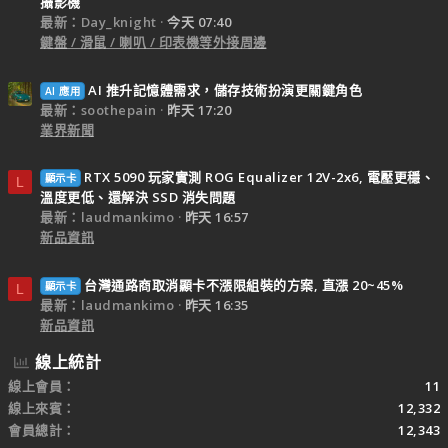
攝影機
最新：Day_knight
今天 07:40
鍵盤 / 滑鼠 / 喇叭 / 印表機等外接周邊
AI 推升記憶體需求，儲存技術扮演更關鍵角色
AI 應用
最新：soothepain
昨天 17:20
業界新聞
RTX 5090 玩家實測 ROG Equalizer 12V-2x6, 電壓更穩、
顯示卡
L
溫度更低、還解決 SSD 消失問題
最新：laudmankimo
昨天 16:57
新品資訊
台灣通路商取消顯卡不漲限組裝的方案, 直漲 20~45%
顯示卡
L
最新：laudmankimo
昨天 16:35
新品資訊
線上統計
線上會員
11
線上來賓
12,332
會員總計
12,343