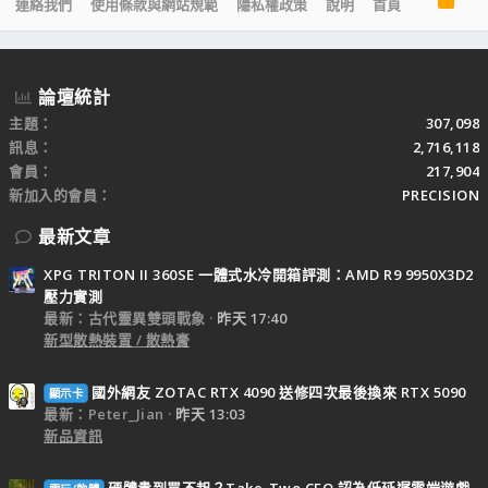
連絡我們
使用條款與網站規範
隱私權政策
說明
首頁
S
S
論壇統計
主題
307,098
訊息
2,716,118
會員
217,904
新加入的會員
PRECISION
最新文章
XPG TRITON II 360SE 一體式水冷開箱評測：AMD R9 9950X3D2
壓力實測
最新：古代靈異雙頭戰象
昨天 17:40
新型散熱裝置 / 散熱膏
國外網友 ZOTAC RTX 4090 送修四次最後換來 RTX 5090
顯示卡
最新：Peter_Jian
昨天 13:03
新品資訊
硬體貴到買不起？Take-Two CEO 認為低延遲雲端遊戲