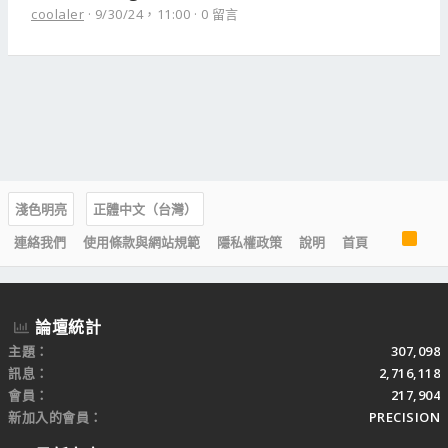
coolaler
9/30/24，11:00
0 留言
淺色明亮
正體中文（台灣）
R
連絡我們
使用條款與網站規範
隱私權政策
說明
首頁
S
S
論壇統計
主題
307,098
訊息
2,716,118
會員
217,904
新加入的會員
PRECISION