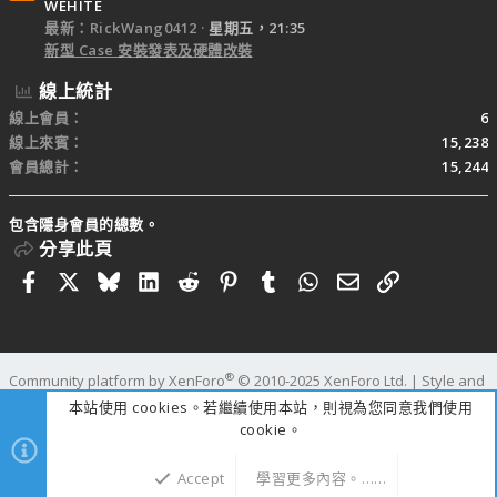
WEHITE
最新：RickWang0412
星期五，21:35
新型 Case 安裝發表及硬體改裝
線上統計
線上會員
6
線上來賓
15,238
會員總計
15,244
包含隱身會員的總數。
分享此頁
Facebook
X
Bluesky
LinkedIn
Reddit
Pinterest
Tumblr
WhatsApp
電子郵件
連結
®
Community platform by XenForo
© 2010-2025 XenForo Ltd.
|
Style and
add-ons by ThemeHouse
本站使用 cookies。若繼續使用本站，則視為您同意我們使用
寬度
查詢
46
時間
1.1263s
記憶體
109.75MB
cookie。
Accept
學習更多內容。……
上方
下方