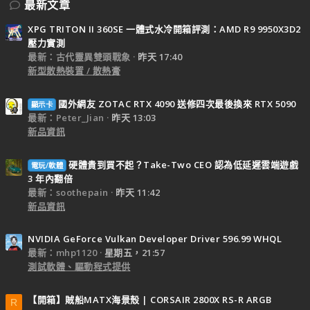
最新文章
XPG TRITON II 360SE 一體式水冷開箱評測：AMD R9 9950X3D2
壓力實測
最新：古代靈異雙頭戰象
昨天 17:40
新型散熱裝置 / 散熱膏
國外網友 ZOTAC RTX 4090 送修四次最後換來 RTX 5090
顯示卡
最新：Peter_Jian
昨天 13:03
新品資訊
硬體貴到買不起？Take-Two CEO 認為低延遲雲端遊戲
電玩/軟體
3 年內翻倍
最新：soothepain
昨天 11:42
新品資訊
NVIDIA GeForce Vulkan Developer Driver 596.99 WHQL
最新：mhp1120
星期五，21:57
測試軟體、驅動程式提供
【開箱】賊船MATX海景殼 | CORSAIR 2800X RS-R ARGB
R