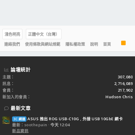
淺色明亮
正體中文（台灣）
R
連絡我們
使用條款與網站規範
隱私權政策
說明
首頁
S
S
論壇統計
主題
307,080
訊息
2,716,089
會員
217,902
新加入的會員
Hudson Chris
最新文章
ASUS 推出 ROG USB-C10G , 外接 USB 10GbE 網卡
3C.網通
最新：soothepain
今天 12:04
新品資訊