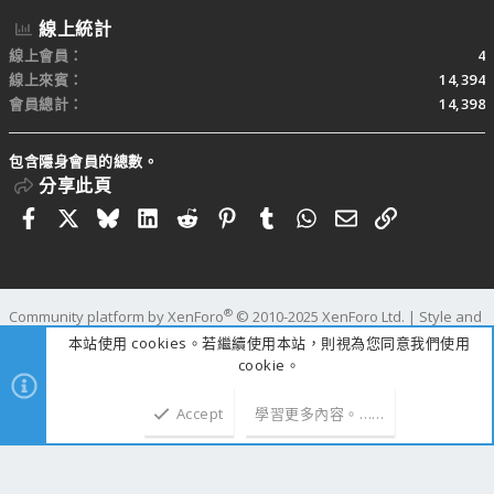
線上統計
線上會員
4
線上來賓
14,394
會員總計
14,398
包含隱身會員的總數。
分享此頁
Facebook
X
Bluesky
LinkedIn
Reddit
Pinterest
Tumblr
WhatsApp
電子郵件
連結
®
Community platform by XenForo
© 2010-2025 XenForo Ltd.
|
Style and
add-ons by ThemeHouse
本站使用 cookies。若繼續使用本站，則視為您同意我們使用
寬度
查詢
47
時間
1.0896s
記憶體
109.69MB
cookie。
Accept
學習更多內容。……
上方
下方