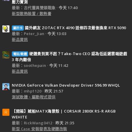
壓力實測
最新：古代靈異雙頭戰象
今天 17:40
新型散熱裝置 / 散熱膏
國外網友 ZOTAC RTX 4090 送修四次最後換來 RTX 5090
顯示卡
最新：Peter_Jian
今天 13:03
新品資訊
硬體貴到買不起？Take-Two CEO 認為低延遲雲端遊戲
電玩/軟體
3 年內翻倍
最新：soothepain
今天 11:42
新品資訊
NVIDIA GeForce Vulkan Developer Driver 596.99 WHQL
最新：mhp1120
昨天 21:57
測試軟體、驅動程式提供
【開箱】賊船MATX海景殼 | CORSAIR 2800X RS-R ARGB
R
WEHITE
最新：RickWang0412
昨天 21:35
新型 Case 安裝發表及硬體改裝