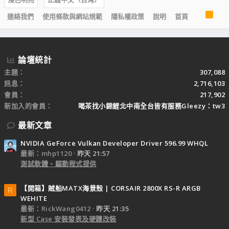
R
連絡我們
使用條款與網站規範
隱私權政策
說明
首頁
S
S
論壇統計
主題
307,088
訊息
2,716,103
會員
217,902
新加入的會員
喝茶找小錦鯉北中南全台皆有服務Gleezy：tw3
最新文章
NVIDIA GeForce Vulkan Developer Driver 596.99 WHQL
最新：mhp1120
昨天 21:57
測試軟體、驅動程式提供
【開箱】賊船MATX海景殼 | CORSAIR 2800X RS-R ARGB
R
WEHITE
最新：RickWang0412
昨天 21:35
新型 Case 安裝發表及硬體改裝