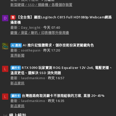
新型硬碟 / SSD / 燒錄機 / 各種儲存裝置
【全台售】羅技Logitech C615 Full HD1080p Webcam網路
售
D
攝影機
最新：Day_knight
今天 07:40
鍵盤 / 滑鼠 / 喇叭 / 印表機等外接周邊
AI 推升記憶體需求，儲存技術扮演更關鍵角色
AI 應用
最新：soothepain
昨天 17:20
業界新聞
RTX 5090 玩家實測 ROG Equalizer 12V-2x6, 電壓更穩、
顯示卡
L
溫度更低、還解決 SSD 消失問題
最新：laudmankimo
昨天 16:57
新品資訊
台灣通路商取消顯卡不漲限組裝的方案, 直漲 20~45%
顯示卡
L
最新：laudmankimo
昨天 16:35
新品資訊
線上統計