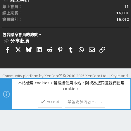
線上會員
11
線上來賓
16,001
會員總計
16,012
包含隱身會員的總數。
分享此頁
Facebook
X
Bluesky
LinkedIn
Reddit
Pinterest
Tumblr
WhatsApp
電子郵件
連結
®
Community platform by XenForo
© 2010-2025 XenForo Ltd.
|
Style and
add-ons by ThemeHouse
本站使用 cookies。若繼續使用本站，則視為您同意我們使用
寬度
查詢
80
時間
1.2982s
記憶體
110.41MB
cookie。
Accept
學習更多內容。……
上方
下方