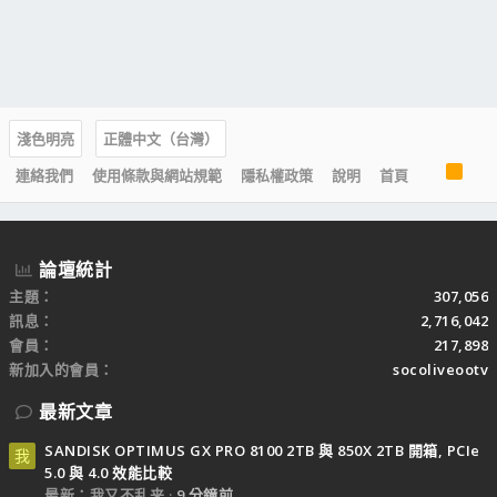
淺色明亮
正體中文（台灣）
R
連絡我們
使用條款與網站規範
隱私權政策
說明
首頁
S
S
論壇統計
主題
307,056
訊息
2,716,042
會員
217,898
新加入的會員
socoliveootv
最新文章
SANDISK OPTIMUS GX PRO 8100 2TB 與 850X 2TB 開箱, PCIe
我
5.0 與 4.0 效能比較
最新：我又不乱来
9 分鐘前