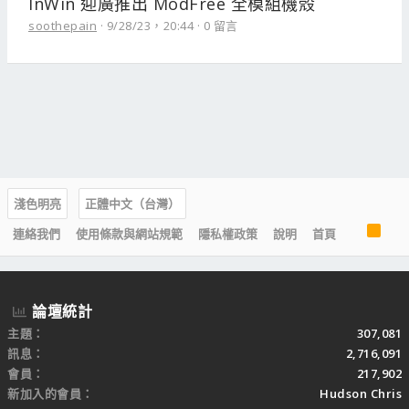
InWin 迎廣推出 ModFree 全模組機殼
soothepain
9/28/23，20:44
0 留言
淺色明亮
正體中文（台灣）
R
連絡我們
使用條款與網站規範
隱私權政策
說明
首頁
S
S
論壇統計
主題
307,081
訊息
2,716,091
會員
217,902
新加入的會員
Hudson Chris