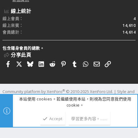
線上統計
線上會員
4
線上來賓
14,610
會員總計
14,614
包含隱身會員的總數。
分享此頁
Facebook
X
Bluesky
LinkedIn
Reddit
Pinterest
Tumblr
WhatsApp
電子郵件
連結
®
Community platform by XenForo
© 2010-2025 XenForo Ltd.
|
Style and
add-ons by ThemeHouse
本站使用 cookies。若繼續使用本站，則視為您同意我們使用
寬度
查詢
61
時間
1.1584s
記憶體
110.00MB
cookie。
Accept
學習更多內容。……
上方
下方