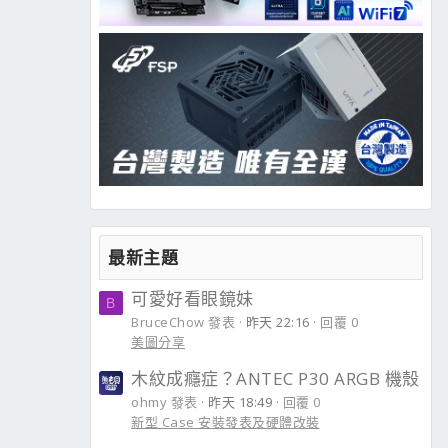
最新主題
可愛好看眼鏡妹
B
BruceChow 發表
昨天 22:16
回覆 0
美圖分享
木紋成癮症？ANTEC P30 ARGB 機殼
ohmy 發表
昨天 18:49
回覆 0
新型 Case 安裝發表及硬體改裝