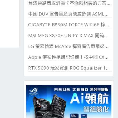
台灣通路商取消顯卡不漲限組裝的方案, 直漲 20~45%
中國 DUV 宣告量產真能威脅到 ASML？外媒稱相差甚遠
GIGABYTE B850M FORCE WIFI6E 榨乾長鑫24G DDR
MSI MEG X870E UNIFY-X MAX 開箱測試, 2 DIMM 的超頻優化
LG 螢幕偷渡 McAfee 彈窗廣告惹眾怒，微軟出手制止
Apple 傳積極搶購記憶體！找中國 CXMT 談價格碰壁
RTX 5090 玩家實測 ROG Equalizer 12V-2x6, 電壓更穩、溫度更低、還解決 SSD 消失問題