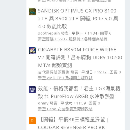
新型 Audio 裝置 / Speaker 影音播放設備
SANDISK OPTIMUS GX PRO 8100
2TB 與 850X 2TB 開箱, PCIe 5.0 與
4.0 效能比較
soothepain 發表
星期一，14:34
回覆 6
新型硬碟 / SSD / 燒錄機 / 各種儲存裝置
GIGABYTE B850M FORCE WIFI6E
V2 開箱評測！呂布騎狗 DDR5 10200
MT/s 超頻實測
古代靈異雙頭戰象 發表
星期日，19:12
回覆 0
新型 AMD CPU 及相關主板測試
效能、價格我都要！君主 TG3海景機
殼 ft. PureFlow ARGB 水冷散熱器
ohmy 發表
星期六，11:59
回覆 0
新型 Case 安裝發表及硬體改裝
【開箱】平價8K三模輕量滑鼠 |
R
COUGAR REVENGER PRO 8K