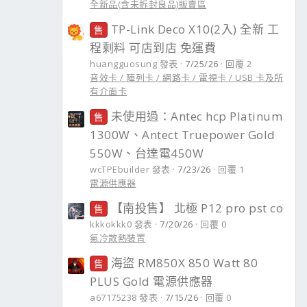
全新品(含未拆封良品)販賣區
TP-Link Deco X10(2入) 全新 工
售
程剩料 可店到店 免運費
huangguosung 發表
7/25/26
回覆 2
音效卡 / 陣列卡 / 網路卡 / 電視卡 / USB 卡及所
有介面卡
未使用過：Antec hcp Platinum
售
1300W、Antect Truepower Gold
550W、台達電450W
wcTPEbuilder 發表
7/23/26
回覆 1
電源供應器
【南投售】 北極 P12 pro pst co
售
kkkokkk0 發表
7/20/26
回覆 0
氣冷散熱裝置
海盜 RM850X 850 Watt 80
售
PLUS Gold 電源供應器
a67175238 發表
7/15/26
回覆 0