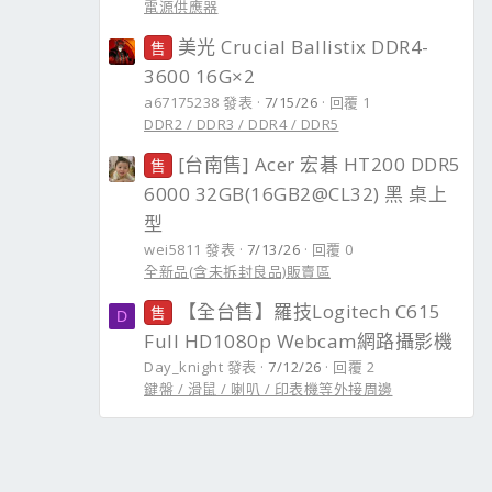
電源供應器
美光 Crucial Ballistix DDR4-
售
3600 16G×2
a67175238 發表
7/15/26
回覆 1
DDR2 / DDR3 / DDR4 / DDR5
[台南售] Acer 宏碁 HT200 DDR5
售
6000 32GB(16GB2@CL32) 黑 桌上
型
wei5811 發表
7/13/26
回覆 0
全新品(含未拆封良品)販賣區
【全台售】羅技Logitech C615
售
D
Full HD1080p Webcam網路攝影機
Day_knight 發表
7/12/26
回覆 2
鍵盤 / 滑鼠 / 喇叭 / 印表機等外接周邊