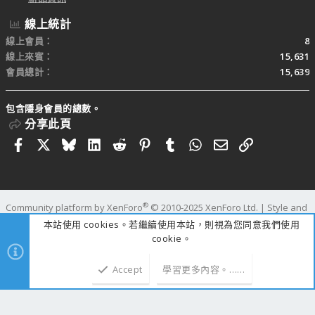
線上統計
線上會員
8
線上來賓
15,631
會員總計
15,639
包含隱身會員的總數。
分享此頁
Facebook
X
Bluesky
LinkedIn
Reddit
Pinterest
Tumblr
WhatsApp
電子郵件
連結
®
Community platform by XenForo
© 2010-2025 XenForo Ltd.
|
Style and
add-ons by ThemeHouse
本站使用 cookies。若繼續使用本站，則視為您同意我們使用
寬度
查詢
47
時間
1.1420s
記憶體
109.73MB
cookie。
Accept
學習更多內容。……
上方
下方