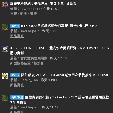
霹靂英雄戰紀：刜伐世界─第３９章─搶先看
最新：lawrence11
今天 12:00
電玩 / 影視 / 音樂
RTX 5090 各式綑綁組合包再現, 買卡+卡+板+CPU
顯示卡
最新：soothepain
今天 10:55
新品資訊
XPG TRITON II 360SE 一體式水冷開箱評測：AMD R9 9950X3D2
壓力實測
最新：古代靈異雙頭戰象
昨天 17:40
新型散熱裝置 / 散熱膏
國外網友 ZOTAC RTX 4090 送修四次最後換來 RTX 5090
顯示卡
最新：Peter_Jian
昨天 13:03
新品資訊
硬體貴到買不起？Take-Two CEO 認為低延遲雲端遊戲
電玩/軟體
3 年內翻倍
最新：soothepain
昨天 11:42
新品資訊