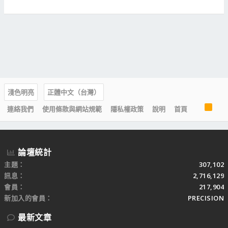
淺色明亮
正體中文（台灣）
R
連絡我們
使用條款與網站規範
隱私權政策
說明
首頁
S
S
論壇統計
主題
307,102
訊息
2,716,129
會員
217,904
新加入的會員
PRECISION
最新文章