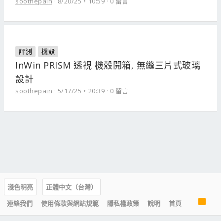
soothepain
8/20/25，10:59
0 留言
評測
機殼
InWin PRISM 透視 機殼開箱, 無縫三片式玻璃
設計
soothepain
5/17/25，20:39
0 留言
淺色明亮
正體中文（台灣）
R
連絡我們
使用條款與網站規範
隱私權政策
說明
首頁
S
S