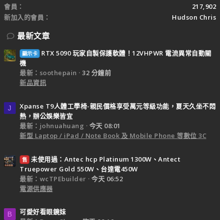
會員
217,902
新加入的會員
Hudson Chris
最新文章
RTX 5090 玩家自製保護軟體！12VHPWR 電流異常自動關
顯示卡
機
最新：soothepain
32 分鐘前
新品資訊
Xpanse T9人體工學椅-親民價格享受萬元等級功能，夏天久坐不悶
J
熱，辦公娛樂皆宜
最新：johnuahuang
今天 08:01
新型 Laptop / iPad / Note Book 及 Mobile Phone 等數位 3C
未使用過：Antec hcp Platinum 1300W、Antect
售
Truepower Gold 550W、台達電450W
最新：wcTPEbuilder
今天 06:52
電源供應器
可愛好看眼鏡妹
B