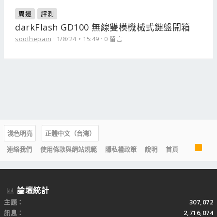
周邊
評測
darkFlash GD100 無線雙模機械式鍵盤開箱
soothepain
1/8/24，15:49
0 留言
淺色明亮
正體中文（台灣）
R
連絡我們
使用條款與網站規範
隱私權政策
說明
首頁
S
S
論壇統計
主題
307,072
訊息
2,716,074