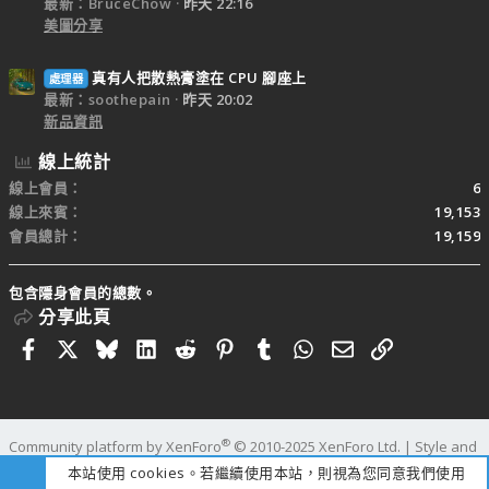
最新：BruceChow
昨天 22:16
美圖分享
真有人把散熱膏塗在 CPU 腳座上
處理器
最新：soothepain
昨天 20:02
新品資訊
線上統計
線上會員
6
線上來賓
19,153
會員總計
19,159
包含隱身會員的總數。
分享此頁
Facebook
X
Bluesky
LinkedIn
Reddit
Pinterest
Tumblr
WhatsApp
電子郵件
連結
®
Community platform by XenForo
© 2010-2025 XenForo Ltd.
|
Style and
add-ons by ThemeHouse
本站使用 cookies。若繼續使用本站，則視為您同意我們使用