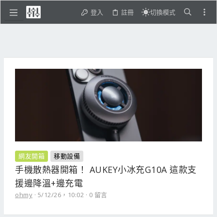
登入
註冊
切換模式
網友開箱
移動設備
手機散熱器開箱！ AUKEY小冰充G10A 這款支
援邊降溫+邊充電
ohmy
5/12/26，10:02
0 留言