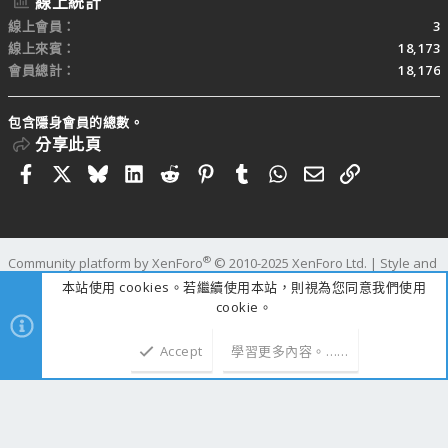
線上統計
線上會員
3
線上來賓
18,173
會員總計
18,176
包含隱身會員的總數。
分享此頁
Facebook
X
Bluesky
LinkedIn
Reddit
Pinterest
Tumblr
WhatsApp
電子郵件
連結
®
Community platform by XenForo
© 2010-2025 XenForo Ltd.
|
Style and
add-ons by ThemeHouse
本站使用 cookies。若繼續使用本站，則視為您同意我們使用
寬度
查詢
42
時間
1.1076s
記憶體
109.55MB
cookie。
Accept
學習更多內容。……
上方
下方