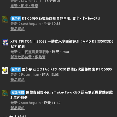
最新：lawrence11
18 分鐘前
電玩 / 影視 / 音樂
RTX 5090 各式綑綁組合包再現, 買卡+卡+板+CPU
顯示卡
最新：soothepain
今天 10:55
新品資訊
XPG TRITON II 360SE 一體式水冷開箱評測：AMD R9 9950X3D2
壓力實測
最新：古代靈異雙頭戰象
昨天 17:40
新型散熱裝置 / 散熱膏
國外網友 ZOTAC RTX 4090 送修四次最後換來 RTX 5090
顯示卡
最新：Peter_Jian
昨天 13:03
新品資訊
硬體貴到買不起？Take-Two CEO 認為低延遲雲端遊戲
電玩/軟體
3 年內翻倍
最新：soothepain
昨天 11:42
新品資訊