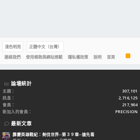
淺色明亮
正體中文（台灣）
R
連絡我們
使用條款與網站規範
隱私權政策
說明
首頁
S
S
論壇統計
主題
307,101
訊息
2,716,125
會員
217,904
新加入的會員
PRECISION
最新文章
霹靂英雄戰紀：刜伐世界─第３９章─搶先看