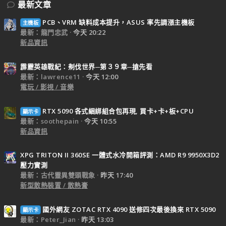
最新文章
PCB、VRM 缺料成本提升，ASUS 率先調漲主機板
主機板
最新：龍門忠武
今天 20:22
新品資訊
霹靂英雄戰紀：刜伐世界─第３９章─搶先看
最新：lawrence11
今天 12:00
電玩 / 影視 / 音樂
RTX 5090 各式綑綁組合包再現, 買卡+卡+板+CPU
顯示卡
最新：soothepain
今天 10:55
新品資訊
XPG TRITON II 360SE 一體式水冷開箱評測：AMD R9 9950X3D2
壓力實測
最新：古代靈異雙頭戰象
昨天 17:40
新型散熱裝置 / 散熱膏
國外網友 ZOTAC RTX 4090 送修四次最後換來 RTX 5090
顯示卡
最新：Peter_Jian
昨天 13:03