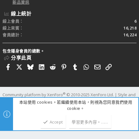
新品資訊
線上統計
線上會員
6
線上來賓
16,218
會員總計
16,224
包含隱身會員的總數。
分享此頁
Facebook
X
Bluesky
LinkedIn
Reddit
Pinterest
Tumblr
WhatsApp
電子郵件
連結
®
Community platform by XenForo
© 2010-2025 XenForo Ltd.
|
Style and
add-ons by ThemeHouse
本站使用 cookies。若繼續使用本站，則視為您同意我們使用
寬度
查詢
63
時間
1.1662s
記憶體
109.94MB
cookie。
Accept
學習更多內容。……
上方
下方