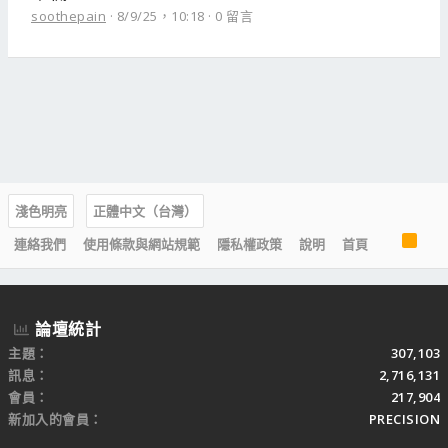
soothepain
8/9/25，10:18
0 留言
淺色明亮
正體中文（台灣）
R
連絡我們
使用條款與網站規範
隱私權政策
說明
首頁
S
S
論壇統計
主題
307,103
訊息
2,716,131
會員
217,904
新加入的會員
PRECISION