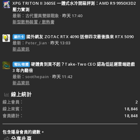
XPG TRITON II 360SE 一體式水冷開箱評測：AMD R9 9950X3D2
壓力實測
最新：古代靈異雙頭戰象
昨天 17:40
新型散熱裝置 / 散熱膏
國外網友 ZOTAC RTX 4090 送修四次最後換來 RTX 5090
顯示卡
最新：Peter_Jian
昨天 13:03
新品資訊
硬體貴到買不起？Take-Two CEO 認為低延遲雲端遊戲
電玩/軟體
3 年內翻倍
最新：soothepain
昨天 11:42
新品資訊
線上統計
線上會員
2
線上來賓
18,846
會員總計
18,848
包含隱身會員的總數。
分享此頁