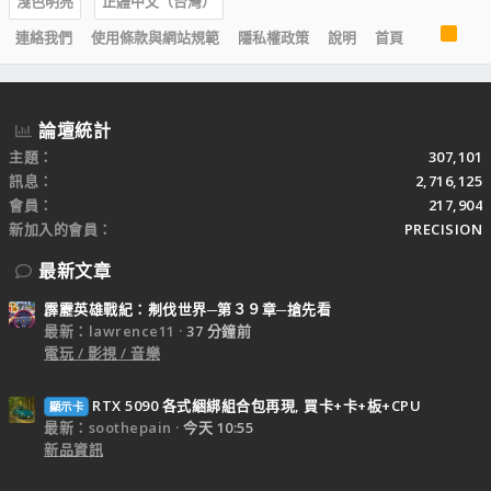
淺色明亮
正體中文（台灣）
R
連絡我們
使用條款與網站規範
隱私權政策
說明
首頁
S
S
論壇統計
主題
307,101
訊息
2,716,125
會員
217,904
新加入的會員
PRECISION
最新文章
霹靂英雄戰紀：刜伐世界─第３９章─搶先看
最新：lawrence11
37 分鐘前
電玩 / 影視 / 音樂
RTX 5090 各式綑綁組合包再現, 買卡+卡+板+CPU
顯示卡
最新：soothepain
今天 10:55
新品資訊