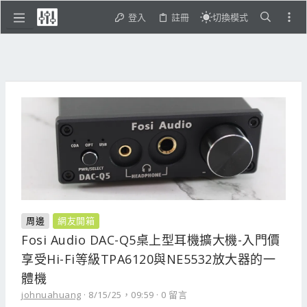
登入
註冊
切換模式
周邊
網友開箱
Fosi Audio DAC-Q5桌上型耳機擴大機-入門價
享受Hi-Fi等級TPA6120與NE5532放大器的一
體機
johnuahuang
8/15/25，09:59
0 留言