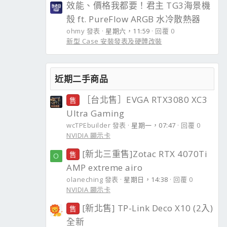
效能、價格我都要！君主 TG3海景機
殼 ft. PureFlow ARGB 水冷散熱器
ohmy 發表
星期六，11:59
回覆 0
新型 Case 安裝發表及硬體改裝
近期二手商品
［台北售］EVGA RTX3080 XC3
售
Ultra Gaming
wcTPEbuilder 發表
星期一，07:47
回覆 0
NVIDIA 顯示卡
[新北三重售]Zotac RTX 4070Ti
售
O
AMP extreme airo
olaneching 發表
星期日，14:38
回覆 0
NVIDIA 顯示卡
[新北售] TP-Link Deco X10 (2入)
售
全新