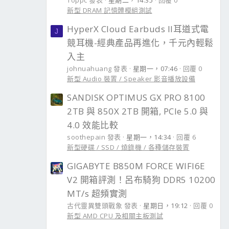
Toppc 發表
星期二，14:35
回覆 0
新型 DRAM 記憶體模組測試
HyperX Cloud Earbuds II耳道式電
J
競耳機-經典產品再進化，千元內輕鬆
入主
johnuahuang 發表
星期一，07:46
回覆 0
新型 Audio 裝置 / Speaker 影音播放設備
SANDISK OPTIMUS GX PRO 8100
2TB 與 850X 2TB 開箱, PCIe 5.0 與
4.0 效能比較
soothepain 發表
星期一，14:34
回覆 6
新型硬碟 / SSD / 燒錄機 / 各種儲存裝置
GIGABYTE B850M FORCE WIFI6E
V2 開箱評測！呂布騎狗 DDR5 10200
MT/s 超頻實測
古代靈異雙頭戰象 發表
星期日，19:12
回覆 0
新型 AMD CPU 及相關主板測試