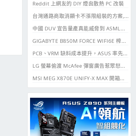
Reddit 上網友的 DIY 煙囪散熱 PC 改裝
台灣通路商取消顯卡不漲限組裝的方案, 直漲 20~45%
中國 DUV 宣告量產真能威脅到 ASML？外媒稱相差甚遠
GIGABYTE B850M FORCE WIFI6E 榨乾長鑫24G DDR
PCB、VRM 缺料成本提升，ASUS 率先調漲主機板
LG 螢幕偷渡 McAfee 彈窗廣告惹眾怒，微軟出手制止
MSI MEG X870E UNIFY-X MAX 開箱測試, 2 DIMM 的超頻優化