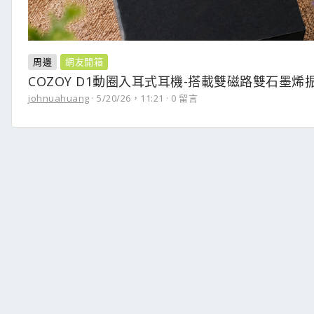
周邊
網友開箱
COZOY D1動圈入耳式耳機-搭載雙磁路雙石墨
johnuahuang
5/20/26，11:21
0 留言