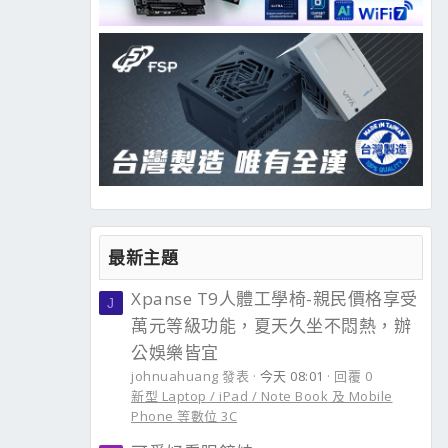
最新主題
Xpanse T9人體工學椅-親民價格享受
J
萬元等級功能，夏天久坐不悶熱，辦
公娛樂皆宜
johnuahuang 發表
今天 08:01
回覆 0
新型 Laptop / iPad / Note Book 及 Mobile
Phone 等數位 3C