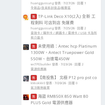
huangguosung 發表
7/27/26
回覆 1
全新品(含未拆封良品)販賣區
TP-Link Deco X10(2入) 全新 工
售
程剩料 可店到店 免運費
huangguosung 發表
7/25/26
回覆 2
音效卡 / 陣列卡 / 網路卡 / 電視卡 / USB 卡及所
有介面卡
未使用過：Antec hcp Platinum
售
1300W、Antect Truepower Gold
550W、台達電450W
wcTPEbuilder 發表
7/23/26
回覆 2
電源供應器
【南投售】 北極 P12 pro pst co
售
kkkokkk0 發表
7/20/26
回覆 0
氣冷散熱裝置
海盜 RM850X 850 Watt 80
售
PLUS Gold 電源供應器