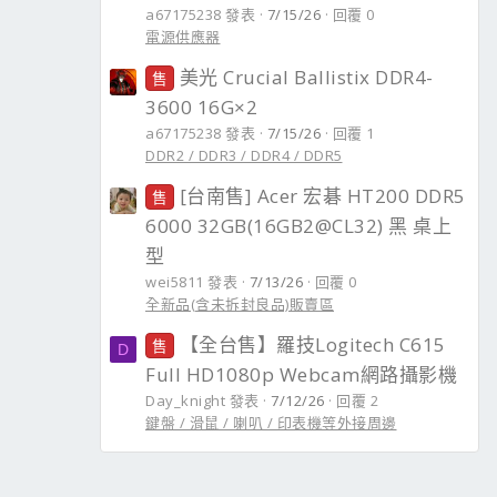
a67175238 發表
7/15/26
回覆 0
電源供應器
美光 Crucial Ballistix DDR4-
售
3600 16G×2
a67175238 發表
7/15/26
回覆 1
DDR2 / DDR3 / DDR4 / DDR5
[台南售] Acer 宏碁 HT200 DDR5
售
6000 32GB(16GB2@CL32) 黑 桌上
型
wei5811 發表
7/13/26
回覆 0
全新品(含未拆封良品)販賣區
【全台售】羅技Logitech C615
售
D
Full HD1080p Webcam網路攝影機
Day_knight 發表
7/12/26
回覆 2
鍵盤 / 滑鼠 / 喇叭 / 印表機等外接周邊