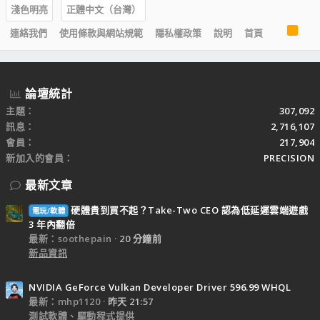
淺色明亮
正體中文（台灣）
R
連絡我們
使用條款與網站規範
隱私權政策
說明
首頁
S
S
論壇統計
主題
307,092
訊息
2,716,107
會員
217,904
新加入的會員
PRECISION
最新文章
硬體貴到買不起？Take-Two CEO 認為低延遲雲端遊戲
電玩/軟體
3 年內翻倍
最新：soothepain
20 分鐘前
新品資訊
NVIDIA GeForce Vulkan Developer Driver 596.99 WHQL
最新：mhp1120
昨天 21:57
測試軟體、驅動程式提供