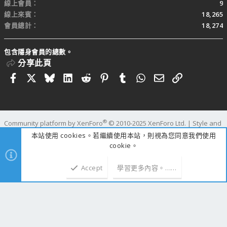
線上會員
9
線上來賓
18,265
會員總計
18,274
包含隱身會員的總數。
分享此頁
Facebook
X
Bluesky
LinkedIn
Reddit
Pinterest
Tumblr
WhatsApp
電子郵件
連結
®
Community platform by XenForo
© 2010-2025 XenForo Ltd.
|
Style and
add-ons by ThemeHouse
本站使用 cookies。若繼續使用本站，則視為您同意我們使用
寬度
查詢
42
時間
1.0863s
記憶體
109.55MB
cookie。
Accept
學習更多內容。……
上方
下方