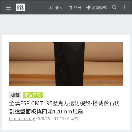
登入
註冊
切換模式
機殼
網友開箱
全漢FSP CMT195壓克力透側機殼-搭載鑽石切
割造型面板與四顆120mm風扇
johnuahuang
5/8/25，17:25
0 留言