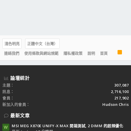
淺色明亮
正體中文（台灣）
R
連絡我們
使用條款與網站規範
隱私權政策
說明
首頁
S
S
論壇統計
主題
307,087
訊息
2,716,100
會員
217,902
新加入的會員
Hudson Chris
最新文章
MSI MEG X870E UNIFY-X MAX 開箱測試, 2 DIMM 的超頻優化
W