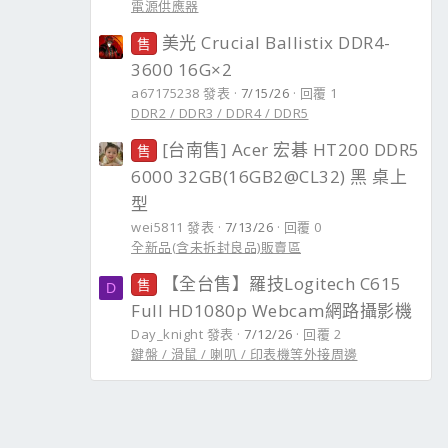
電源供應器
美光 Crucial Ballistix DDR4-
售
3600 16G×2
a67175238 發表
7/15/26
回覆 1
DDR2 / DDR3 / DDR4 / DDR5
[台南售] Acer 宏碁 HT200 DDR5
售
6000 32GB(16GB2@CL32) 黑 桌上
型
wei5811 發表
7/13/26
回覆 0
全新品(含未拆封良品)販賣區
【全台售】羅技Logitech C615
售
D
Full HD1080p Webcam網路攝影機
Day_knight 發表
7/12/26
回覆 2
鍵盤 / 滑鼠 / 喇叭 / 印表機等外接周邊