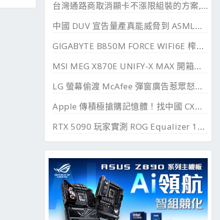
台灣通路商取消顯卡不漲限組裝的方案, 直漲 20~45%
中國 DUV 宣告量產真能威脅到 ASML？外媒稱相差甚遠
GIGABYTE B850M FORCE WIFI6E 榨乾長鑫24G DDR
MSI MEG X870E UNIFY-X MAX 開箱測試, 2 DIMM 的超頻優化
LG 螢幕偷渡 McAfee 彈窗廣告惹眾怒，微軟出手制止
Apple 傳積極搶購記憶體！找中國 CXMT 談價格碰壁
RTX 5090 玩家實測 ROG Equalizer 12V-2x6, 電壓更穩、溫度更低、還解決 SSD 消失問題