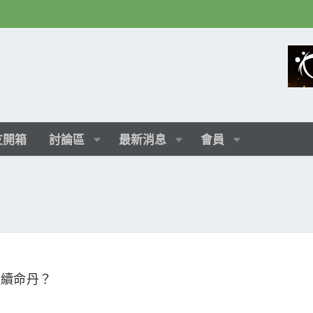
友開箱
討論區
最新消息
會員
情懷續命丹？