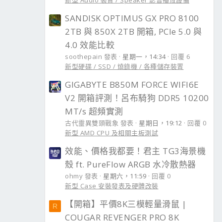
新型 Audio 裝置 / Speaker 影音播放設備
SANDISK OPTIMUS GX PRO 8100
2TB 與 850X 2TB 開箱, PCIe 5.0 與
4.0 效能比較
soothepain 發表
星期一，14:34
回覆 6
新型硬碟 / SSD / 燒錄機 / 各種儲存裝置
GIGABYTE B850M FORCE WIFI6E
V2 開箱評測！呂布騎狗 DDR5 10200
MT/s 超頻實測
古代靈異雙頭戰象 發表
星期日，19:12
回覆 0
新型 AMD CPU 及相關主板測試
效能、價格我都要！君主 TG3海景機
殼 ft. PureFlow ARGB 水冷散熱器
ohmy 發表
星期六，11:59
回覆 0
新型 Case 安裝發表及硬體改裝
【開箱】平價8K三模輕量滑鼠 |
R
COUGAR REVENGER PRO 8K