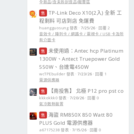
全新品(含未拆封良品)販賣區
TP-Link Deco X10(2入) 全新 工
售
程剩料 可店到店 免運費
huangguosung 發表
7/25/26
回覆 2
音效卡 / 陣列卡 / 網路卡 / 電視卡 / USB 卡及所
有介面卡
未使用過：Antec hcp Platinum
售
1300W、Antect Truepower Gold
550W、台達電450W
wcTPEbuilder 發表
7/23/26
回覆 1
電源供應器
【南投售】 北極 P12 pro pst co
售
kkkokkk0 發表
7/20/26
回覆 0
氣冷散熱裝置
海盜 RM850X 850 Watt 80
售
PLUS Gold 電源供應器
a67175238 發表
7/15/26
回覆 0