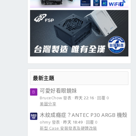
最新主題
可愛好看眼鏡妹
B
BruceChow 發表
昨天 22:16
回覆 0
美圖分享
木紋成癮症？ANTEC P30 ARGB 機殼
ohmy 發表
昨天 18:49
回覆 0
新型 Case 安裝發表及硬體改裝