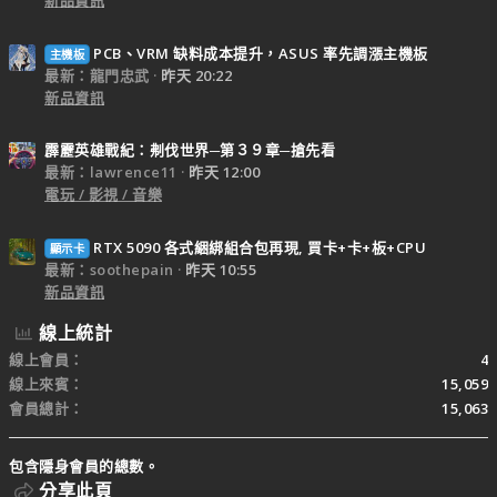
PCB、VRM 缺料成本提升，ASUS 率先調漲主機板
主機板
最新：龍門忠武
昨天 20:22
新品資訊
霹靂英雄戰紀：刜伐世界─第３９章─搶先看
最新：lawrence11
昨天 12:00
電玩 / 影視 / 音樂
RTX 5090 各式綑綁組合包再現, 買卡+卡+板+CPU
顯示卡
最新：soothepain
昨天 10:55
新品資訊
線上統計
線上會員
4
線上來賓
15,059
會員總計
15,063
包含隱身會員的總數。
分享此頁