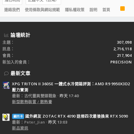
R
連絡我們
使用條款與網站規範
隱私權政策
說明
首頁
S
S
論壇統計
主題
307,098
訊息
2,716,118
會員
217,904
新加入的會員
PRECISION
最新文章
XPG TRITON II 360SE 一體式水冷開箱評測：AMD R9 9950X3D2
壓力實測
最新：古代靈異雙頭戰象
昨天 17:40
新型散熱裝置 / 散熱膏
國外網友 ZOTAC RTX 4090 送修四次最後換來 RTX 5090
顯示卡
最新：Peter_Jian
昨天 13:03
新品資訊