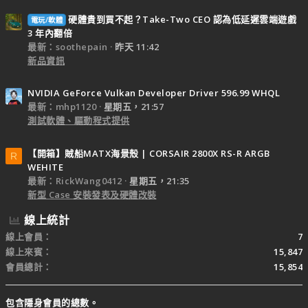
硬體貴到買不起？Take-Two CEO 認為低延遲雲端遊戲
電玩/軟體
3 年內翻倍
最新：soothepain
昨天 11:42
新品資訊
NVIDIA GeForce Vulkan Developer Driver 596.99 WHQL
最新：mhp1120
星期五，21:57
測試軟體、驅動程式提供
【開箱】賊船MATX海景殼 | CORSAIR 2800X RS-R ARGB
R
WEHITE
最新：RickWang0412
星期五，21:35
新型 Case 安裝發表及硬體改裝
線上統計
線上會員
7
線上來賓
15,847
會員總計
15,854
包含隱身會員的總數。