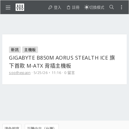
登入
註冊
切換模式
新訊
主機板
GIGABYTE B850M AORUS STEALTH ICE 旗
下首款 M-ATX 背插主機板
soothepain
5/25/26，11:16
0 留言
淺色明亮
正體中文（台灣）