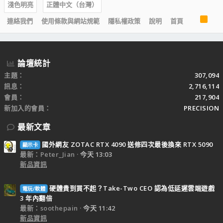
淺色明亮
正體中文（台灣）
R
連絡我們
使用條款與網站規範
隱私權政策
說明
首頁
S
S
論壇統計
主題
307,094
訊息
2,716,114
會員
217,904
新加入的會員
PRECISION
最新文章
國外網友 ZOTAC RTX 4090 送修四次最後換來 RTX 5090
顯示卡
最新：Peter_Jian
今天 13:03
新品資訊
硬體貴到買不起？Take-Two CEO 認為低延遲雲端遊戲
電玩/軟體
3 年內翻倍
最新：soothepain
今天 11:42
新品資訊