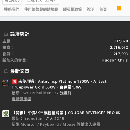
R
連絡我們
使用條款與網站規範
隱私權政策
說明
首頁
S
S
論壇統計
主題
307,070
訊息
2,716,072
會員
217,903
新加入的會員
Hudson Chris
最新文章
未使用過：Antec hcp Platinum 1300W、Antect
售
Truepower Gold 550W、台達電450W
最新：wcTPEbuilder
27 分鐘前
電源供應器
【開箱】平價8K三模輕量滑鼠 | COUGAR REVENGER PRO 8K
最新：friendtan
昨天 22:19
新型 Monitor / Keyboard / Mouse 等輸出入設備