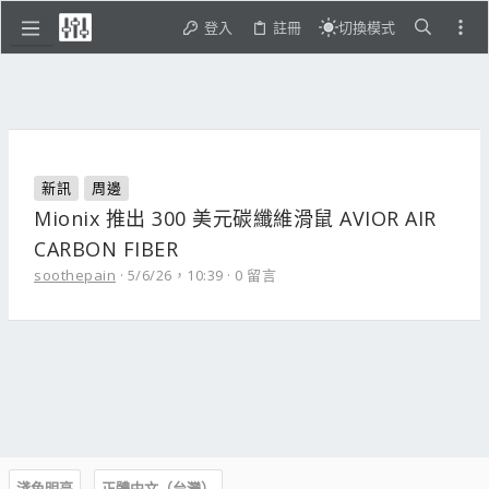
登入
註冊
切換模式
新訊
周邊
Mionix 推出 300 美元碳纖維滑鼠 AVIOR AIR
CARBON FIBER
soothepain
5/6/26，10:39
0 留言
淺色明亮
正體中文（台灣）