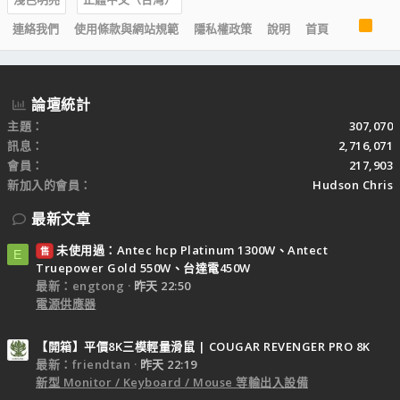
R
連絡我們
使用條款與網站規範
隱私權政策
說明
首頁
S
S
論壇統計
主題
307,070
訊息
2,716,071
會員
217,903
新加入的會員
Hudson Chris
最新文章
未使用過：Antec hcp Platinum 1300W、Antect
售
E
Truepower Gold 550W、台達電450W
最新：engtong
昨天 22:50
電源供應器
【開箱】平價8K三模輕量滑鼠 | COUGAR REVENGER PRO 8K
最新：friendtan
昨天 22:19
新型 Monitor / Keyboard / Mouse 等輸出入設備