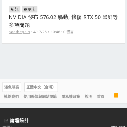
新訊
顯示卡
NVIDIA 發布 576.02 驅動, 修復 RTX 50 黑屏等
多項問題
soothepain
4/17/25，10:46
0 留言
淺色明亮
正體中文（台灣）
R
連絡我們
使用條款與網站規範
隱私權政策
說明
首頁
S
S
論壇統計