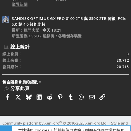
業界新聞
SANDISK OPTIMUS GX PRO 8100 2TB 與 850X 2TB 開箱, PCIe
5.0 與 4.0 效能比較
最新：龍門忠武
今天 18:21
新型硬碟 / SSD / 燒錄機 / 各種儲存裝置
線上統計
線上會員
3
線上來賓
20,712
會員總計
20,715
包含隱身會員的總數。
分享此頁
Facebook
X
Bluesky
LinkedIn
Reddit
Pinterest
Tumblr
WhatsApp
電子郵件
連結
®
Community platform by XenForo
© 2010-2025 XenForo Ltd.
|
Style and
add-ons by ThemeHouse
本站使用 cookies。若繼續使用本站，則視為您同意我們使用