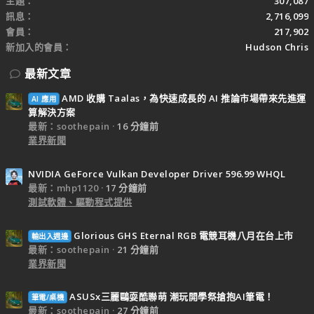
主題
307,087
訊息
2,716,099
會員
217,902
新加入的會員
Hudson Chris
最新文章
AMD 收購 Taalas，為快速成長的 AI 推論市場帶來先進運
AI 應用
算解決方案
最新：soothepain
16 分鐘前
業界新聞
NVIDIA GeForce Vulkan Developer Driver 596.99 WHQL
最新：mhp1120
17 分鐘前
測試軟體、驅動程式提供
Glorious GHS Eternal RGB 電競耳機八月在台上市
輸出入週邊
最新：soothepain
21 分鐘前
業界新聞
ASUSx三麗鷗耍酷聯萌 潮玩開學祭搶抱AI筆電！
筆電/桌機
最新：soothepain
27 分鐘前