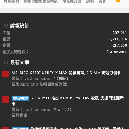
連絡我們
使用條款與網站規範
隱私權政策
說明
首頁
S
S
論壇統計
主題
307,061
訊息
2,716,056
會員
217,900
新加入的會員
Elainewoo
最新文章
MSI MEG X870E UNIFY-X MAX 開箱測試, 2 DIMM 的超頻優化
L
最新：laudmankimo
4 分鐘前
新型 AMD CPU 及相關主板測試
GIGABYTE 推出 AORUS P1600W 電源, 支援四張顯示
機殼與電源
L
卡
最新：laudmankimo
今天 14:57
新品資訊
全漢經典聖武士 VIC BD+ 進化 ATX3.1 價不變！電競入