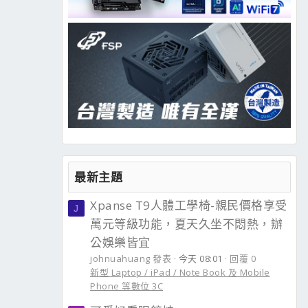
最新主題
Xpanse T9人體工學椅-親民價格享受
J
萬元等級功能，夏天久坐不悶熱，辦
公娛樂皆宜
johnuahuang 發表
今天 08:01
回覆 0
新型 Laptop / iPad / Note Book 及 Mobile
Phone 等數位 3C