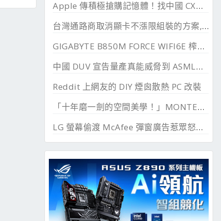
Apple 傳積極搶購記憶體！找中國 CXMT 談價格碰壁
台灣通路商取消顯卡不漲限組裝的方案, 直漲 20~45%
GIGABYTE B850M FORCE WIFI6E 榨乾長鑫24G DDR
中國 DUV 宣告量產真能威脅到 ASML？外媒稱相差甚遠
Reddit 上網友的 DIY 煙囪散熱 PC 改裝
「十年磨一劍的空間美學！」MONTECH TEN 模組化機殼百變開箱 I3 模式實裝分享
LG 螢幕偷渡 McAfee 彈窗廣告惹眾怒，微軟出手制止