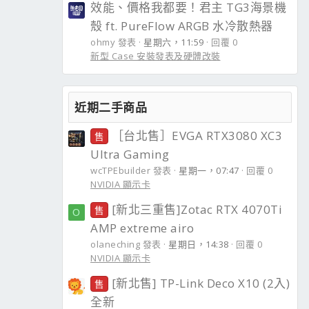
效能、價格我都要！君主 TG3海景機
殼 ft. PureFlow ARGB 水冷散熱器
ohmy 發表
星期六，11:59
回覆 0
新型 Case 安裝發表及硬體改裝
近期二手商品
［台北售］EVGA RTX3080 XC3
售
Ultra Gaming
wcTPEbuilder 發表
星期一，07:47
回覆 0
NVIDIA 顯示卡
[新北三重售]Zotac RTX 4070Ti
售
O
AMP extreme airo
olaneching 發表
星期日，14:38
回覆 0
NVIDIA 顯示卡
[新北售] TP-Link Deco X10 (2入)
售
全新