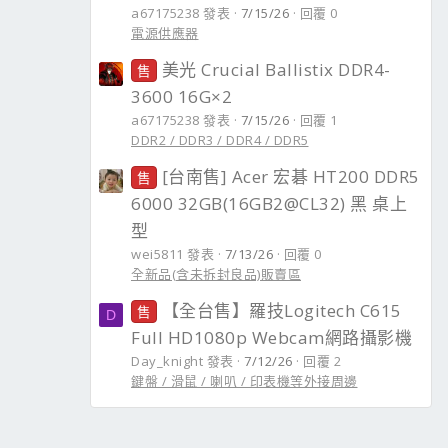
a67175238 發表
7/15/26
回覆 0
電源供應器
美光 Crucial Ballistix DDR4-
售
3600 16G×2
a67175238 發表
7/15/26
回覆 1
DDR2 / DDR3 / DDR4 / DDR5
[台南售] Acer 宏碁 HT200 DDR5
售
6000 32GB(16GB2@CL32) 黑 桌上
型
wei5811 發表
7/13/26
回覆 0
全新品(含未拆封良品)販賣區
【全台售】羅技Logitech C615
售
D
Full HD1080p Webcam網路攝影機
Day_knight 發表
7/12/26
回覆 2
鍵盤 / 滑鼠 / 喇叭 / 印表機等外接周邊