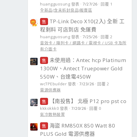
huangguosung 發表
7/27/26
回覆 1
全新品(含未拆封良品)販賣區
TP-Link Deco X10(2入) 全新 工
售
程剩料 可店到店 免運費
huangguosung 發表
7/25/26
回覆 2
音效卡 / 陣列卡 / 網路卡 / 電視卡 / USB 卡及所
有介面卡
未使用過：Antec hcp Platinum
售
1300W、Antect Truepower Gold
550W、台達電450W
wcTPEbuilder 發表
7/23/26
回覆 2
電源供應器
【南投售】 北極 P12 pro pst co
售
kkkokkk0 發表
7/20/26
回覆 0
氣冷散熱裝置
海盜 RM850X 850 Watt 80
售
PLUS Gold 電源供應器