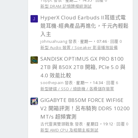
Toppc 發表
星期二，14:35
回覆 0
新型 DRAM 記憶體模組測試
HyperX Cloud Earbuds II耳道式電
J
競耳機-經典產品再進化，千元內輕鬆
入主
johnuahuang 發表
星期一，07:46
回覆 0
新型 Audio 裝置 / Speaker 影音播放設備
SANDISK OPTIMUS GX PRO 8100
2TB 與 850X 2TB 開箱, PCIe 5.0 與
4.0 效能比較
soothepain 發表
星期一，14:34
回覆 6
新型硬碟 / SSD / 燒錄機 / 各種儲存裝置
GIGABYTE B850M FORCE WIFI6E
V2 開箱評測！呂布騎狗 DDR5 10200
MT/s 超頻實測
古代靈異雙頭戰象 發表
星期日，19:12
回覆 0
新型 AMD CPU 及相關主板測試