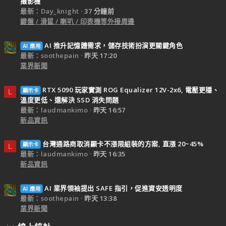
攝影機
最新：Day_knight
37 分鐘前
鍵盤 / 滑鼠 / 喇叭 / 印表機等外接周邊
AI 推升記憶體需求，儲存技術扮演更關鍵角色
AI 應用
最新：soothepain
昨天 17:20
業界新聞
RTX 5090 玩家實測 ROG Equalizer 12V-2x6, 電壓更穩、
顯示卡
L
溫度更低、還解決 SSD 消失問題
最新：laudmankimo
昨天 16:57
新品資訊
台灣通路商取消顯卡不漲限組裝的方案, 直漲 20~45%
顯示卡
L
最新：laudmankimo
昨天 16:35
新品資訊
AI 業界領袖提出 SAFE 指引，促進資安透明度
AI 應用
最新：soothepain
昨天 13:38
業界新聞