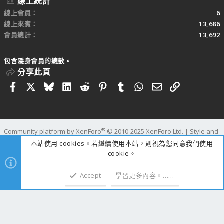
線上統計
線上會員
6
線上來賓
13,686
會員總計
13,692
包含隱身會員的總數。
分享此頁
Facebook
X
Bluesky
LinkedIn
Reddit
Pinterest
Tumblr
WhatsApp
電子郵件
連結
®
Community platform by XenForo
© 2010-2025 XenForo Ltd.
|
Style and
add-ons by ThemeHouse
本站使用 cookies。若繼續使用本站，則視為您同意我們使用
寬度
查詢
43
時間
1.0696s
記憶體
109.83MB
cookie。
Accept
學習更多內容。……
上方
下方