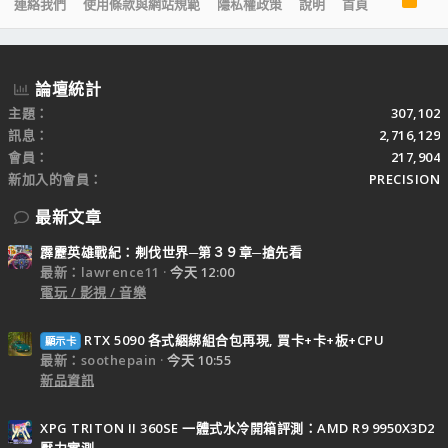
連絡我們
使用條款與網站規範
隱私權政策
說明
首頁
S
S
論壇統計
主題
307,102
訊息
2,716,129
會員
217,904
新加入的會員
PRECISION
最新文章
霹靂英雄戰紀：刜伐世界─第３９章─搶先看
最新：lawrence11
今天 12:00
電玩 / 影視 / 音樂
RTX 5090 各式綑綁組合包再現, 買卡+卡+板+CPU
顯示卡
最新：soothepain
今天 10:55
新品資訊
XPG TRITON II 360SE 一體式水冷開箱評測：AMD R9 9950X3D2
壓力實測