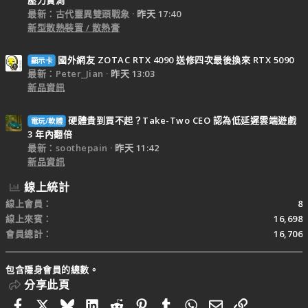
最新：古代靈異雙頭戰象
昨天 17:40
新型散熱裝置 / 散熱膏
國外網友 ZOTAC RTX 4090 送修四次最後換來 RTX 5090
顯示卡
最新：Peter_Jian
昨天 13:03
新品資訊
硬體貴到買不起？Take-Two CEO 認為低延遲雲端遊戲
電玩/軟體
3 年內翻倍
最新：soothepain
昨天 11:42
新品資訊
線上統計
線上會員
8
線上來賓
16,698
會員總計
16,706
包含隱身會員的總數。
分享此頁
Facebook
X
Bluesky
LinkedIn
Reddit
Pinterest
Tumblr
WhatsApp
電子郵件
連結