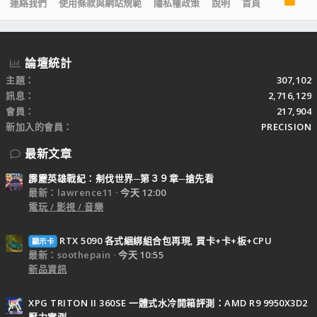
連絡我們
使用條款與網站規範
隱私權政策
說明
首頁
S
S
論壇統計
主題
307,102
訊息
2,716,129
會員
217,904
新加入的會員
PRECISION
最新文章
霹靂英雄戰紀：刜伐世界─第３９章─搶先看
最新：lawrence11
今天 12:00
電玩 / 影視 / 音樂
RTX 5090 各式綑綁組合包再現, 買卡+卡+板+CPU
顯示卡
最新：soothepain
今天 10:55
新品資訊
XPG TRITON II 360SE 一體式水冷開箱評測：AMD R9 9950X3D2
壓力實測