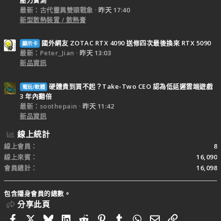
最新：古代靈異雙頭戰象
昨天 17:40
新型散熱裝置 / 散熱膏
國外網友 ZOTAC RTX 4090 送修四次最後換來 RTX 5090
顯示卡
最新：Peter_Jian
昨天 13:03
新品資訊
硬體貴到買不起？Take-Two CEO 認為低延遲雲端遊戲
電玩/軟體
3 年內翻倍
最新：soothepain
昨天 11:42
新品資訊
線上統計
線上會員
8
線上來賓
16,090
會員總計
16,098
包含隱身會員的總數。
分享此頁
Facebook
X
Bluesky
LinkedIn
Reddit
Pinterest
Tumblr
WhatsApp
電子郵件
連結